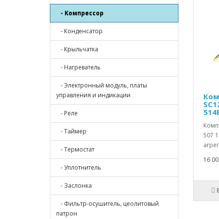
- Компрессор
- Конденсатор
- Крыльчатка
- Нагреватель
- Электронный модуль, платы
управления и индикации
Ком
SC1
514
- Реле
Компр
- Таймер
507 
агрег
- Термостат
16 00
- Уплотнитель
- Заслонка
- Фильтр-осушитель, цеолитовый
патрон