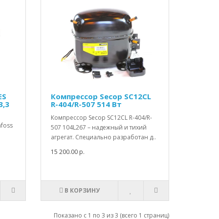
ES
Компрессор Secop SC12CL
3,3
R-404/R-507 514 Вт
Компрессор Secop SC12CL R-404/R-
foss
507 104L267 – надежный и тихий
агрегат. Специально разработан д..
15 200.00 р.
В КОРЗИНУ
Показано с 1 по 3 из 3 (всего 1 страниц)