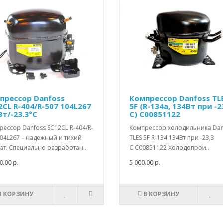
прессор Danfoss
Компрессор Danfoss TL
2CL R-404/R-507 104L267
5F (R-134a, 134Вт при -2
Вт/-23.3°C
С) C00851122
ессор Danfoss SC12CL R-404/R-
Компрессор холодильника Dan
104L267 – надежный и тихий
TLES 5F R-134 134Вт при -23,3
ат. Специально разработан..
С C00851122 Холодопрои..
0.00 р.
5 000.00 р.
В КОРЗИНУ
В КОРЗИНУ