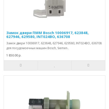
Замок двери ПММ Bosch 10006917, 623848,
627946, 629580, INT024BO, 636708
Замок двери 10006917, 623848, 627946, 629580, INT024BO, 636708
для посудомоечных машин Bosch, Siemen..
1 850.00 р.