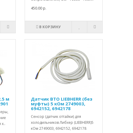
450.00 р.
В КОРЗИНУ
.5 м
Датчик ВТО LIEBHERR (без
2901
муфты) 5 кОм 2749003,
6942152, 6942178
меры,
Сенсор (датчик оттайки) для
ние
холодильников Либхер (LIEBHERR)5
х..
кОм 2749003, 6942152, 6942178