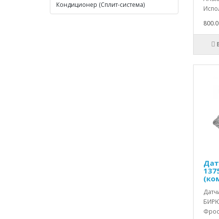
Кондиционер (Сплит-система)
Испол
800.0
Дат
137
(ко
Датч
БИРЮ
Фрост