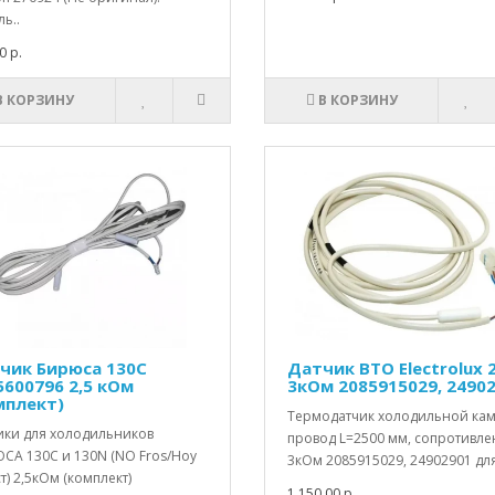
ь..
0 р.
В КОРЗИНУ
В КОРЗИНУ
чик Бирюса 130С
Датчик ВТО Electrolux 2
5600796 2,5 кОм
3кОм 2085915029, 2490
мплект)
Термодатчик холодильной ка
ики для холодильников
провод L=2500 мм, сопротивле
СА 130C и 130N (NO Fros/Ноу
3кОм 2085915029, 24902901 для 
) 2,5кОм (комплект)
1 150.00 р.