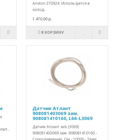
Ariston 270924. Используется в
холод..
1 470.00 р.
В КОРЗИНУ
м
Датчик Атлант
908081403069 зам.
ик
908081410160, L66-L3069
Датчик Атлант м/к (3069)
пит..
908081403069 зам. 908081410160 -
Сопротивление, Ом - 10000 - Темп..