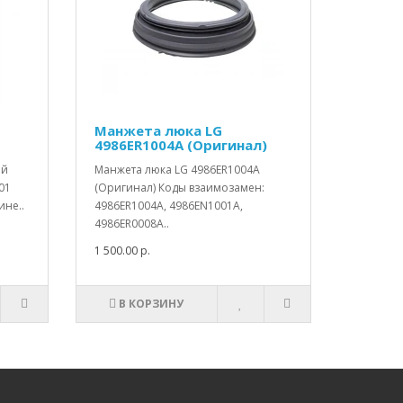
Манжета люка LG
4986ER1004A (Оригинал)
ой
Манжета люка LG 4986ER1004A
01
(Оригинал) Коды взаимозамен:
ине..
4986ER1004A, 4986EN1001A,
4986ER0008A..
1 500.00 р.
В КОРЗИНУ