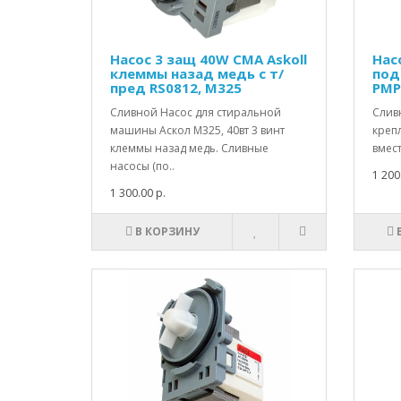
Насос 3 защ 40W СМА Askoll
Нас
клеммы назад медь с т/
под
пред RS0812, M325
PMP
Сливной Насос для стиральной
Слив
машины Аскол M325, 40вт 3 винт
креп
клеммы назад медь. Сливные
вмест
насосы (по..
1 200
1 300.00 р.
В КОРЗИНУ