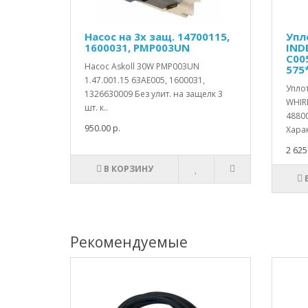
Насос на 3х защ. 14700115,
Упл
1600031, PMP003UN
IND
C00
Насос Askoll 30W PMP003UN
575
1.47.001.15 63AE005, 1600031,
Уплот
1326630009 Без улит. на защелк 3
WHIR
шт. к..
48800
950.00 р.
Харак
2 625
В КОРЗИНУ
Рекомендуемые