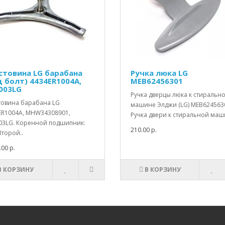
стовина LG барабана
Ручка люка LG
д болт) 4434ER1004A,
MEB62456301
003LG
Ручка дверцы люка к стиральн
товина барабана LG
машине Элджи (LG) MEB624563
ER1004A, MHW34308901,
Ручка двери к стиральной маш
03LG. Коренной подшипник:
210.00 р.
Второй..
.00 р.
В КОРЗИНУ
В КОРЗИНУ