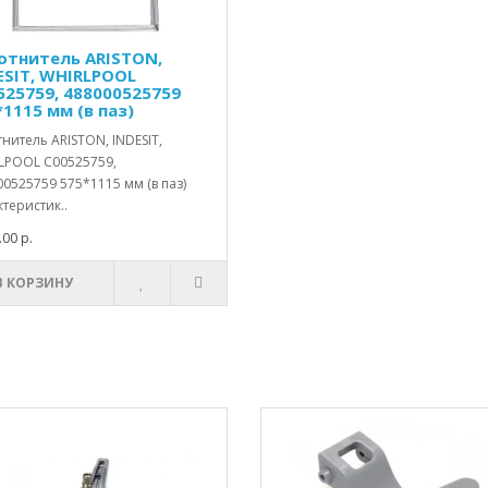
отнитель ARISTON,
ESIT, WHIRLPOOL
525759, 488000525759
*1115 мм (в паз)
нитель ARISTON, INDESIT,
LPOOL C00525759,
0525759 575*1115 мм (в паз)
теристик..
.00 р.
В КОРЗИНУ