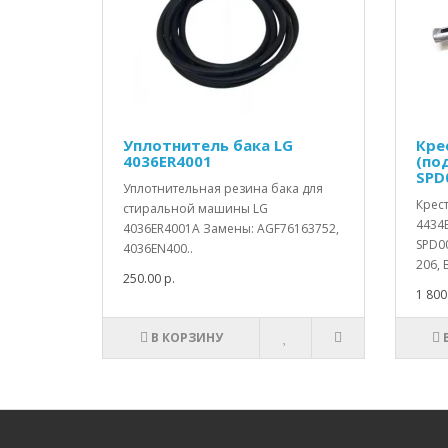
Уплотнитель бака LG
Кре
4036ER4001
(по
SPD
Уплотнительная резина бака для
Крес
стиральной машины LG
4434
4036ER4001A Замены: AGF76163752,
SPD0
4036EN400..
206, 
250.00 р.
1 800
В КОРЗИНУ