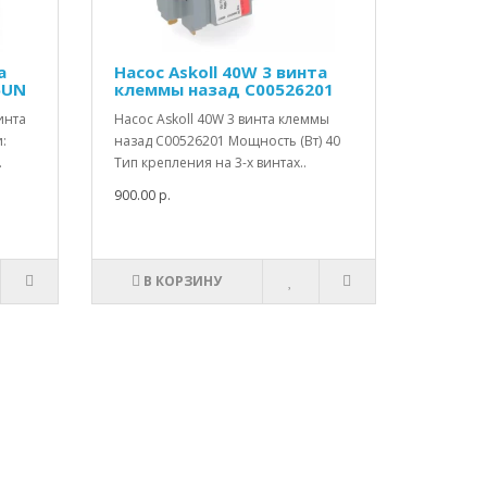
а
Насос Askoll 40W 3 винта
5UN
клеммы назад C00526201
инта
Насос Askoll 40W 3 винта клеммы
:
назад C00526201 Мощность (Вт) 40
.
Тип крепления на 3-х винтах..
900.00 р.
В КОРЗИНУ