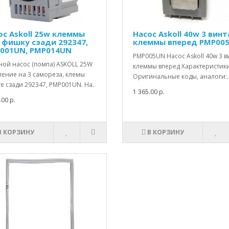
ос Askoll 25w клеммы
Насос Askoll 40w 3 винт
 фишку сзади 292347,
клеммы вперед PMP00
001UN, PMP014UN
PMP005UN Насос Askoll 40w 3 в
ной насос (помпа) ASKOLL 25W
клеммы вперед Характеристики
ление на 3 самореза, клемы
Оригинальные коды, аналоги:.
е сзади 292347, PMP001UN. На..
1 365.00 р.
.00 р.
В КОРЗИНУ
В КОРЗИНУ