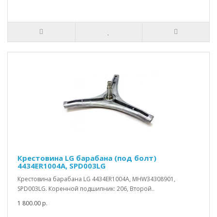
Крестовина LG барабана (под болт)
4434ER1004A, SPD003LG
Крестовина барабана LG 4434ER1004A, MHW34308901,
SPD003LG. Коренной подшипник: 206, Второй..
1 800.00 р.