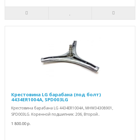
Крестовина LG барабана (под болт)
4434ER1004A, SPD003LG
Крестовина барабана LG 4434ER1004A, MHW34308901,
SPD003LG. Коренной подшипник: 206, Второй..
1 800.00 р.