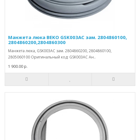
Манжета люка BEKO GSK003AC зам. 2804860100,
2804860200,2804860300
Манжета люка, GSK003AC зам. 2804860200, 2804860100,
2805060100 Оригинальный код: GSK003AC Ан..
1 900.00 р.