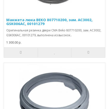
Манжета люка BEKO 807710200, зам. АС3002,
GSK006AC, 00101279
Оригинальная резинка двери СМА Beko 807710200, зам. АС3002,
GSK006AC, 00101279, выполнена из высокок..
1 300.00 р.