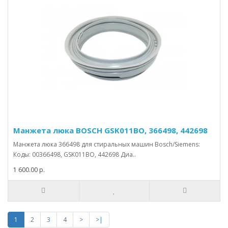
Манжета люка BOSCH GSK011BO, 366498, 442698
Манжета люка 366498 для стиральных машин Bosch/Siemens:
Коды: 00366498, GSK011BO, 442698 Диа..
1 600.00 р.
1
2
3
4
>
>|