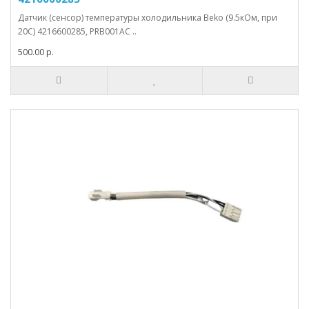
Датчик (сенсор) температуры холодильника Beko (9.5кOм, при
20C) 4216600285, PRB001AC ..
500.00 р.