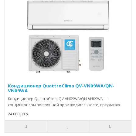
Кондиционер QuattroClima QV-VN09WA/QN-
VN09WA
Кондиционер QuattroClima QV-VN09WA/QN-VN09WA —
кондиционеры постоянной производительности, предлагаю..
24 000.00 р.