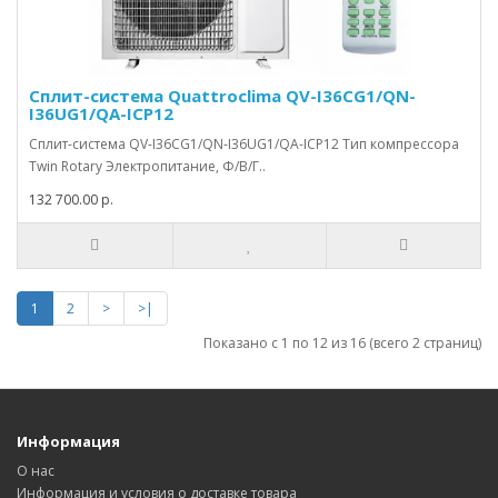
Сплит-система Quattroclima QV-I36CG1/QN-
I36UG1/QA-ICP12
Сплит-система QV-I36CG1/QN-I36UG1/QA-ICP12 Тип компрессора
Twin Rotary Электропитание, Ф/В/Г..
132 700.00 р.
1
2
>
>|
Показано с 1 по 12 из 16 (всего 2 страниц)
Информация
О нас
Информация и условия о доставке товара