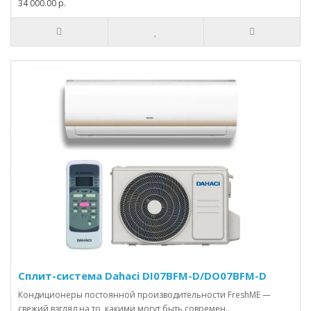
34 000.00 р.
Сплит-система Dahaci DI07BFM-D/DO07BFM-D
Кондиционеры постоянной производительности FreshME —
свежий взгляд на то, какими могут быть современ..