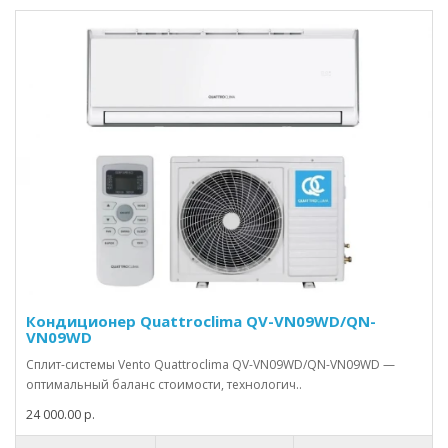
Кондиционер Quattroclima QV-VN09WD/QN-
VN09WD
Сплит-системы Vento Quattroclima QV-VN09WD/QN-VN09WD —
оптимальный баланс стоимости, технологич..
24 000.00 р.