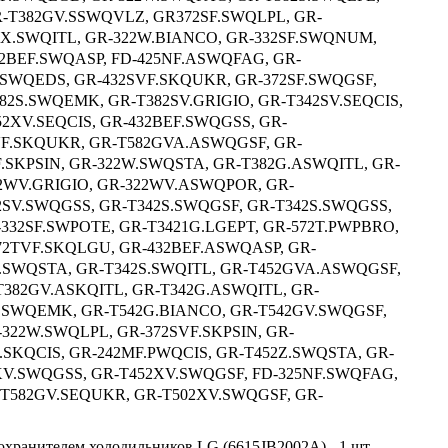
-T382GV.SSWQVLZ, GR372SF.SWQLPL, GR-
2X.SWQITL, GR-322W.BIANCO, GR-332SF.SWQNUM,
82BEF.SWQASP, FD-425NF.ASWQFAG, GR-
F.SWQEDS, GR-432SVF.SKQUKR, GR-372SF.SWQGSF,
382S.SWQEMK, GR-T382SV.GRIGIO, GR-T342SV.SEQCIS,
52XV.SEQCIS, GR-432BEF.SWQGSS, GR-
VF.SKQUKR, GR-T582GVA.ASWQGSF, GR-
F.SKPSIN, GR-322W.SWQSTA, GR-T382G.ASWQITL, GR-
2WV.GRIGIO, GR-322WV.ASWQPOR, GR-
82SV.SWQGSS, GR-T342S.SWQGSF, GR-T342S.SWQGSS,
332SF.SWPOTE, GR-T3421G.LGEPT, GR-572T.PWPBRO,
572TVF.SKQLGU, GR-432BEF.ASWQASP, GR-
F.SWQSTA, GR-T342S.SWQITL, GR-T452GVA.ASWQGSF,
382GV.ASKQITL, GR-T342G.ASWQITL, GR-
F.SWQEMK, GR-T542G.BIANCO, GR-T542GV.SWQGSF,
322W.SWQLPL, GR-372SVF.SKPSIN, GR-
.SKQCIS, GR-242MF.PWQCIS, GR-T452Z.SWQSTA, GR-
XV.SWQGSS, GR-T452XV.SWQGSF, FD-325NF.SWQFAG,
T582GV.SEQUKR, GR-T502XV.SWQGSF, GR-
охранителем холодильников LG (6615JB2002A) - 1 шт