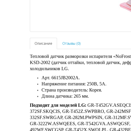
Описание
Отзывы (0)
Тепловой датчик разморозки испарителя «NoFros
KSD-2002 (датчик оттайки, тепловой датчик, дефр
холодильников LG.
Арт. 6615JB2002A.
Напряжение питания: 250В, 5A.
Страна производитель: Корея.
Длина датчика: 265 мм.
Подходит для моделей LG:
GR-T452GV.ASEQCIS
372SF.SKQCIS, GR-T452Z.SWPBRO, GR-242MSF
332SF.SWRGAP, GR-282M.PWPSIN, GR-312MF.
GR-3222W.ASWQEES, GR-T542GVA.ASWQGSF, 
492WF.SWCGSP, GR-T452X.SWQLPL, GR-432B