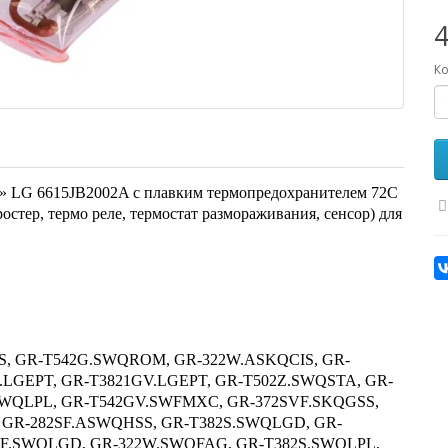
4
Ко
t» LG 6615JB2002A с плавким термопредохранителем 72C
остер, термо реле, термостат размораживания, сенсор) для
, GR-T542G.SWQROM, GR-322W.ASKQCIS, GR-
.LGEPT, GR-T3821GV.LGEPT, GR-T502Z.SWQSTA, GR-
SWQLPL, GR-T542GV.SWFMXC, GR-372SVF.SKQGSS,
GR-282SF.ASWQHSS, GR-T382S.SWQLGD, GR-
EF.SWQLGD, GR-322W.SWQFAG, GR-T382S.SWQLPL,