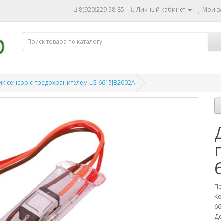
8(920)229-38-85
Личный кабинет
Мои за
ик сенсор с предохранителем LG 6615JB2002A
П
Ко
66
До