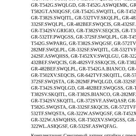
GR-T542G.SWQLGD, GR-T452G.ASWQEMK, GR
T582GT.ANIQGSF, GR-T542G.SWQITL, GR-T45
GR-T382S.SWQITL, GR-532TVF.SKQLPL, GR-4
332SF.SWQLPL, GR-482BEF.SWQCIS, GR-432S
GR-T342SV.GRIGIO, GR-T382SV.SEQCIS, GR-T
GR-532TF.PWQGSS, GR-372SF.SWQLPL, GR-T4
T542G.SWPARG, GR-T382S.SWQGSF, GR-572T
282MF.SWQLPL, GR-332SF.SWQITL, GR-532TV
242SF.ASWQHSS, GR-T452XV.SWQLGU, GR-32
432BEF.SWQCIS, GR-482SVF.SSKQCIS, GR-T3
GR-482BEF.SWQLPL, GR-T542GA.BIANCO, GR-
GR-T502XV.SEQCIS, GR-642TVF.SKQITL, GR-
372SF.SWQSTA, GR-282MF.PWQLGD, GR-332S
GR-T342S.SWQLGD, GR-482BEF.SWQGSS, GR-T
T382SV.SKQITL, GR-T382S.BIANCO, GR-282M
GR-T342SV.SKQITL, GR-372SVF.ASWQASP, GR-
T582G.SWQSTA, GR-332SF.SKQCIS, GR-572TVF
532TF.SWQSTA, GR-322W.ASWQGSF, GR-T452
GR-322W.ASWQHSS, GR-T502XV.SWQGSS, GR-
322WL.ASIQGSF, GR-532SF.ASWQFAG.
Комплектация: Сенсорный датчик оттайки с пред