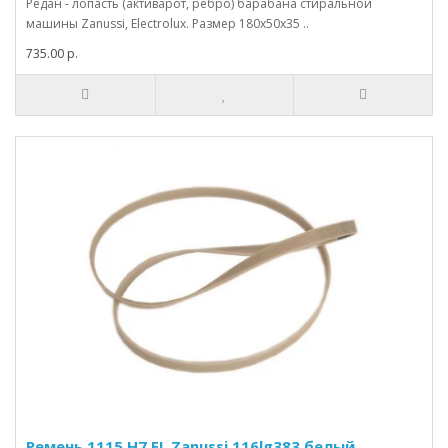
Редан - лопасть (активарот, ребро) барабана стиральной
машины Zanussi, Electrolux. Размер 180x50x35 ..
735.00 р.
Ремень 1115 H7 EL Zanussi 116lg383 белый