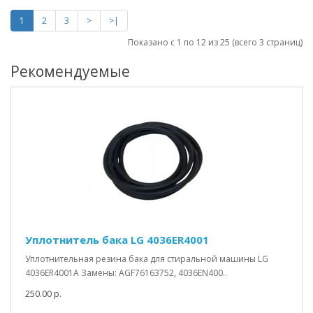
1
2
3
>
>|
Показано с 1 по 12 из 25 (всего 3 страниц)
Рекомендуемые
Уплотнитель бака LG 4036ER4001
Уплотнительная резина бака для стиральной машины LG
4036ER4001A Замены: AGF76163752, 4036EN400..
250.00 р.