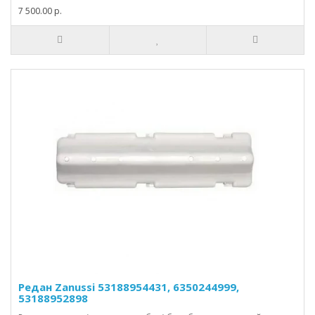
7 500.00 р.
Редан Zanussi 53188954431, 6350244999,
53188952898