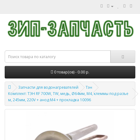
0 товар(ов) - 0.00 р.
Запчасти для водонагревателей
Тэн
Комплект: ТЭН RF 700W, TW, медь, Ø64мм, М4, клеммы под разъе
м, 245мм, 220V + анод М4 + прокладка 10096