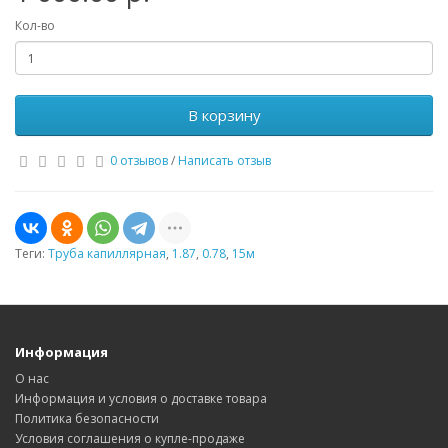
Кол-во
В корзину
0 отзывов
/
Написать отзыв
Теги:
Труба капиллярная
,
1.87
,
0.78
,
15м
Информация
О нас
Информация и условия о доставке товара
Политика безопасности
Условия соглашения о купле-продаже