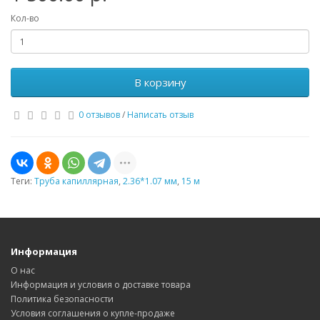
Кол-во
В корзину
0 отзывов
/
Написать отзыв
Теги:
Труба капиллярная
,
2.36*1.07 мм
,
15 м
Информация
О нас
Информация и условия о доставке товара
Политика безопасности
Условия соглашения о купле-продаже