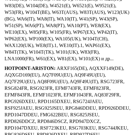
W83(DE), W104(DE), W4521(E), W6521(E), W9521(E),
W53(FR), W104T(BE), W63T(AUS), W83T(AUS), W123(UK)
(BG), WA6(IT), WA8(IT), WA10(IT), W41(SP), W43(SP),
W51(SP), WA6(PT), WA8(PT), WA10(PT), WE8(EX),
WE10(EX), W85(FR), W105(FR), WP67(EX), WP42(IT),
WP62(EX), WP100(EX), WA105(UK), W104T(CH),
WAX120(UK), WE8(IT).1, WE10(IT).1, WAP61(EX),
W84T(TK), W104T(TK), W101(UK), W83(FR),
LNA1000(FR), W61(EX), W81(EX), W101(EX) и др...
HOTPOINT-ARISTON:
ARXF165(DE), AQXXF149(DE),
AQXGD169(EU), AQ7F09U(EU), AQ9F49U(EU),
AQ7F29U(EU), AQ8F09U(EU), AQ9F49U(IT), RSG723FR,
RSG824FR, RSG923FR, EFMF743FR, EFMF823FR,
EFMF843FR, EFMF1023FR, EFMF1043FR, AQ83F29FR,
RPG926DXEU, RPD1165DXEU, RSG724JAEU,
RSF925JAEU, RSG925JSEU, RPG846DDEU, RPD926DDEU,
RPD1047DDEU, FMG622BEU, RSG825JSEU,
RPD826DDCZ, RPD846DSCZ, RPD947DXCZ,
RPD1047DXEU, RSF723KEU, RSG703KEU, RSG744JKEU,
RPG826DSEU, RPD826DXEU, RPD927DSEU,