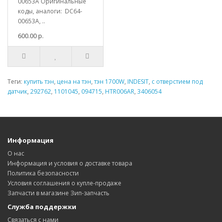
00653A Оригинальные
коды, аналоги: DC64-
00653A, ..
600.00 р.
Теги:
купить тэн
,
цена на тэн
,
тэн 1700W
,
INDESIT
,
с отверстием под
датчик
,
292762
,
1101045
,
094715
,
HTR006AR
,
3406054
Информация
О нас
Информация и условия о доставке товара
Политика безопасности
Условия соглашения о купле-продаже
Запчасти в магазине Зип-запчасть
Служба поддержки
Связаться с нами