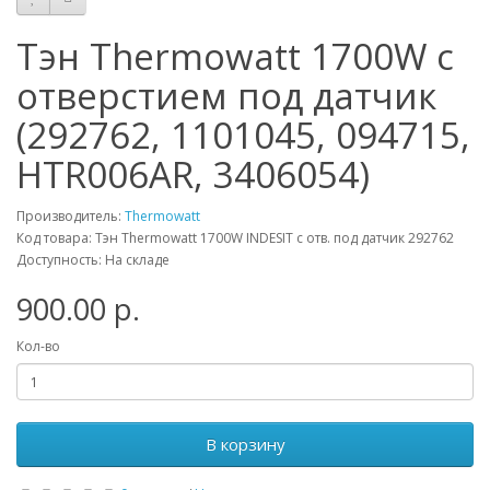
Тэн Thermowatt 1700W с
отверстием под датчик
(292762, 1101045, 094715,
HTR006AR, 3406054)
Производитель:
Thermowatt
Код товара: Тэн Thermowatt 1700W INDESIT с отв. под датчик 292762
Доступность: На складе
900.00 р.
Кол-во
В корзину