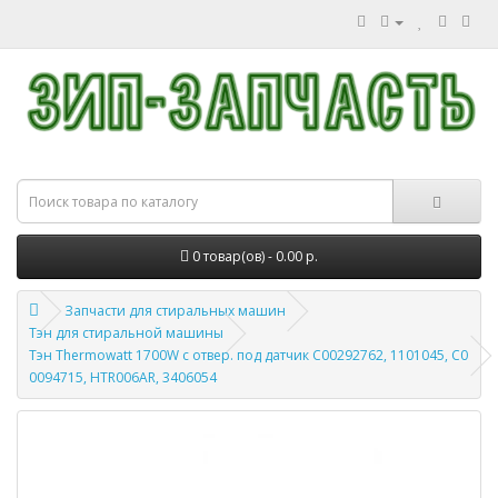
0 товар(ов) - 0.00 р.
Запчасти для стиральных машин
Тэн для стиральной машины
Тэн Thermowatt 1700W с отвер. под датчик C00292762, 1101045, C0
0094715, HTR006AR, 3406054