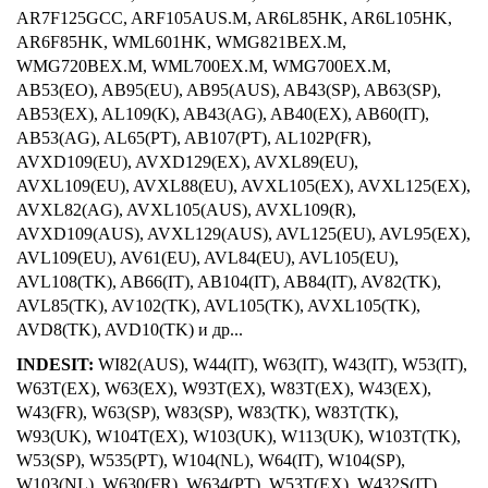
AR7F125GCC, ARF105AUS.M, AR6L85HK, AR6L105HK,
AR6F85HK, WML601HK, WMG821BEX.M,
WMG720BEX.M, WML700EX.M, WMG700EX.M,
AB53(EO), AB95(EU), AB95(AUS), AB43(SP), AB63(SP),
AB53(EX), AL109(K), AB43(AG), AB40(EX), AB60(IT),
AB53(AG), AL65(PT), AB107(PT), AL102P(FR),
AVXD109(EU), AVXD129(EX), AVXL89(EU),
AVXL109(EU), AVXL88(EU), AVXL105(EX), AVXL125(EX),
AVXL82(AG), AVXL105(AUS), AVXL109(R),
AVXD109(AUS), AVXL129(AUS), AVL125(EU), AVL95(EX),
AVL109(EU), AV61(EU), AVL84(EU), AVL105(EU),
AVL108(TK), AB66(IT), AB104(IT), AB84(IT), AV82(TK),
AVL85(TK), AV102(TK), AVL105(TK), AVXL105(TK),
AVD8(TK), AVD10(TK) и др...
INDESIT:
WI82(AUS), W44(IT), W63(IT), W43(IT), W53(IT),
W63T(EX), W63(EX), W93T(EX), W83T(EX), W43(EX),
W43(FR), W63(SP), W83(SP), W83(TK), W83T(TK),
W93(UK), W104T(EX), W103(UK), W113(UK), W103T(TK),
W53(SP), W535(PT), W104(NL), W64(IT), W104(SP),
W103(NL), W630(FR), W634(PT), W53T(EX), W432S(IT),