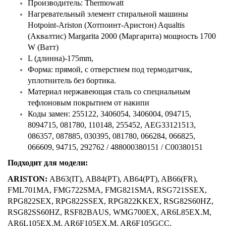
Производитель: Thermowatt
Нагревательный элемент стиральной машины
Hotpoint-Ariston (Хотпоинт-Аристон) Aqualtis
(Аквалтис) Margarita 2000 (Маргарита) мощность 1700
W (Ватт)
L (длинна)-175mm,
Форма: прямой, с отверстием под термодатчик,
уплотнитель без бортика.
Материал нержавеющая сталь со специальным
тефлоновым покрытием от накипи
Коды замен: 255122, 3406054, 3406004, 094715,
8094715, 081780, 110148, 255452, AEG33121513,
086357, 087885, 030395, 081780, 066284, 066825,
066609, 94715, 292762 / 488000380151 / C00380151
Подходит для модели:
ARISTON:
AB63(IT), AB84(PT), AB64(PT), AB66(FR),
FML701MA, FMG722SMA, FMG821SMA, RSG721SSEX,
RPG822SEX, RPG822SSEX, RPG822KKEX, RSG82S60HZ,
RSG82SS60HZ, RSF82BAUS, WMG700EX, AR6L85EX.M,
AR6L105EX.M, AR6F105EX.M, AR6F105GCC,