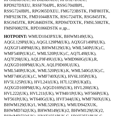
RPD927DXEU, RSSF704JPL, RSSG704JBPL,
RSSG724JBPL, RPG965DXEU, FMG723BSTK, FMF803TK,
FMF923KTK, FMD1044BXTK, RSG724JTK, RSG845JTK,
RSG945JTK, RPG846DSTK, RPD947DXTK, FMSL5082TK,
FMSF6082TK, RPD1066DSTK и др...
HOTPOINT:
WMUD1043PXUK, BHWM149(UK),
AQGL129PI(UK), AQGL129PM(UK), AQXGF149PI(UK),
AQXGF149PM(UK), BHWM129(UK), WML540P(UK).C,
WMF540P(UK).C, WML520P(UK).C, AQ7L49I(UK),
AQ7F29I(UK), AQLF9F49U(UK), WMD960G(UK).R,
AQXGD169PM(UK).N, AQLF9D69U(UK),
WML540P(UK).K, WML520P(UK).K, WML540G(UK).C,
WMF740G(UK).C, WMF740X(UK), HV6L105P(UK),
HV5L125P(UK), HVL241(UK), H7L123P(UK)(E),
AQXGD169PM(UK), AQGD169S(UK), HVL200(UK),
HVL222(UK), HVL211(UK), WT940/1P(UK), WF566P(UK),
WF561P(UK), WT640G(UK), HVF344(UK), WMF760X(UK),
BHWM129(UK)/1, WML520P(UK), WMUD942XUK,
BHWMD742(UK), BHWM149(UK)/2, BHWM129(UK)/2,