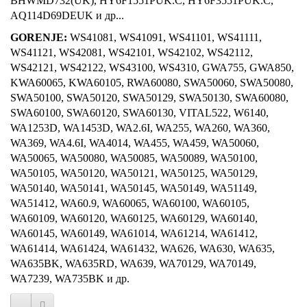
BHWMD732(UK), HY6F1551PUK.C, HY6F3551PUK.C,
AQ114D69DEUK и др...
GORENJE:
WS41081, WS41091, WS41101, WS41111,
WS41121, WS42081, WS42101, WS42102, WS42112,
WS42121, WS42122, WS43100, WS4310, GWA755, GWA850,
KWA60065, KWA60105, RWA60080, SWA50060, SWA50080,
SWA50100, SWA50120, SWA50129, SWA50130, SWA60080,
SWA60100, SWA60120, SWA60130, VITAL522, W6140,
WA1253D, WA1453D, WA2.6I, WA255, WA260, WA360,
WA369, WA4.6I, WA4014, WA455, WA459, WA50060,
WA50065, WA50080, WA50085, WA50089, WA50100,
WA50105, WA50120, WA50121, WA50125, WA50129,
WA50140, WA50141, WA50145, WA50149, WA51149,
WA51412, WA60.9, WA60065, WA60100, WA60105,
WA60109, WA60120, WA60125, WA60129, WA60140,
WA60145, WA60149, WA61014, WA61214, WA61412,
WA61414, WA61424, WA61432, WA626, WA630, WA635,
WA635BK, WA635RD, WA639, WA70129, WA70149,
WA7239, WA735BK и др.