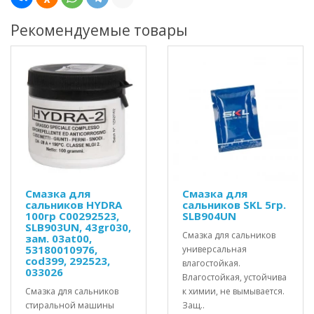
Рекомендуемые товары
Смазка для
Смазка для
сальников HYDRA
сальников SKL 5гр.
100гр C00292523,
SLB904UN
SLB903UN, 43gr030,
Смазка для сальников
зам. 03at00,
53180010976,
универсальная
cod399, 292523,
влагостойкая.
033026
Влагостойкая, устойчива
Смазка для сальников
к химии, не вымывается.
стиральной машины
Защ..