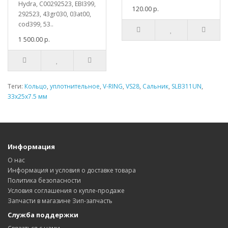
Hydra, C00292523, EBI399,
120.00 р.
292523, 43gr030, 03at00,
cod399, 53..
1 500.00 р.
Теги:
Кольцо
,
уплотнительное
,
V-RING
,
VS28
,
Сальник
,
SLB311UN
,
33x25x7.5 мм
Информация
О нас
Информация и условия о доставке товара
Политика безопасности
Условия соглашения о купле-продаже
Запчасти в магазине Зип-запчасть
Служба поддержки