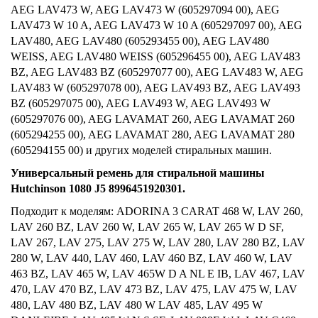
AEG LAV473 W, AEG LAV473 W (605297094 00), AEG
LAV473 W 10 A, AEG LAV473 W 10 A (605297097 00), AEG
LAV480, AEG LAV480 (605293455 00), AEG LAV480
WEISS, AEG LAV480 WEISS (605296455 00), AEG LAV483
BZ, AEG LAV483 BZ (605297077 00), AEG LAV483 W, AEG
LAV483 W (605297078 00), AEG LAV493 BZ, AEG LAV493
BZ (605297075 00), AEG LAV493 W, AEG LAV493 W
(605297076 00), AEG LAVAMAT 260, AEG LAVAMAT 260
(605294255 00), AEG LAVAMAT 280, AEG LAVAMAT 280
(605294155 00) и других моделей стиральных машин.
Универсальный ремень для стиральной машины
Hutchinson 1080 J5 8996451920301.
Подходит к моделям: ADORINA 3 CARAT 468 W, LAV 260,
LAV 260 BZ, LAV 260 W, LAV 265 W, LAV 265 W D SF,
LAV 267, LAV 275, LAV 275 W, LAV 280, LAV 280 BZ, LAV
280 W, LAV 440, LAV 460, LAV 460 BZ, LAV 460 W, LAV
463 BZ, LAV 465 W, LAV 465W D A NL E IB, LAV 467, LAV
470, LAV 470 BZ, LAV 473 BZ, LAV 475, LAV 475 W, LAV
480, LAV 480 BZ, LAV 480 W LAV 485, LAV 495 W