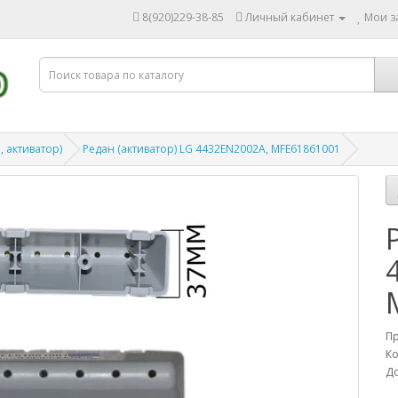
8(920)229-38-85
Личный кабинет
Мои за
, активатор)
Редан (активатор) LG 4432EN2002A, MFE61861001
П
Ко
До