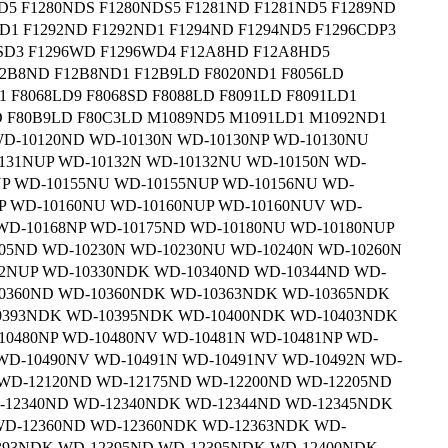
D5 F1280NDS F1280NDS5 F1281ND F1281ND5 F1289ND
D1 F1292ND F1292ND1 F1294ND F1294ND5 F1296CDP3
6SD3 F1296WD F1296WD4 F12A8HD F12A8HD5
2B8ND F12B8ND1 F12B9LD F8020ND1 F8056LD
1 F8068LD9 F8068SD F8088LD F8091LD F8091LD1
D F80B9LD F80C3LD M1089ND5 M1091LD1 M1092ND1
D-10120ND WD-10130N WD-10130NP WD-10130NU
131NUP WD-10132N WD-10132NU WD-10150N WD-
NP WD-10155NU WD-10155NUP WD-10156NU WD-
NP WD-10160NU WD-10160NUP WD-10160NUV WD-
 WD-10168NP WD-10175ND WD-10180NU WD-10180NUP
05ND WD-10230N WD-10230NU WD-10240N WD-10260N
02NUP WD-10330NDK WD-10340ND WD-10344ND WD-
0360ND WD-10360NDK WD-10363NDK WD-10365NDK
0393NDK WD-10395NDK WD-10400NDK WD-10403NDK
0480NP WD-10480NV WD-10481N WD-10481NP WD-
 WD-10490NV WD-10491N WD-10491NV WD-10492N WD-
 WD-12120ND WD-12175ND WD-12200ND WD-12205ND
-12340ND WD-12340NDK WD-12344ND WD-12345NDK
D-12360ND WD-12360NDK WD-12363NDK WD-
393NDK WD-12395ND WD-12395NDK WD-12400NDK