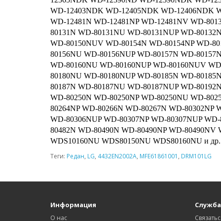
WD-12403NDK WD-12405NDK WD-12406NDK W
WD-12481N WD-12481NP WD-12481NV WD-801
80131N WD-80131NU WD-80131NUP WD-80132
WD-80150NUV WD-80154N WD-80154NP WD-80
80156NU WD-80156NUP WD-80157N WD-80157
WD-80160NU WD-80160NUP WD-80160NUV WD-
80180NU WD-80180NUP WD-80185N WD-80185
80187N WD-80187NU WD-80187NUP WD-80192
WD-80250N WD-80250NP WD-80250NU WD-802
80264NP WD-80266N WD-80267N WD-80302NP 
WD-80306NUP WD-80307NP WD-80307NUP WD-
80482N WD-80490N WD-80490NP WD-80490NV
WDS10160NU WDS80150NU WDS80160NU и др
Теги:
Редан
,
LG
,
4432EN2002A
,
MFE61861001
,
DRM101LG
Информация
Служба
О нас
Связатьс