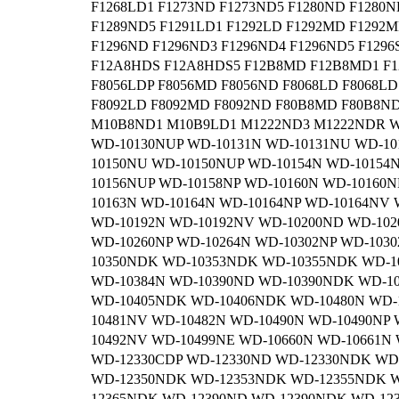
F1268LD1 F1273ND F1273ND5 F1280ND F1280N
F1289ND5 F1291LD1 F1292LD F1292MD F1292M
F1296ND F1296ND3 F1296ND4 F1296ND5 F129
F12A8HDS F12A8HDS5 F12B8MD F12B8MD1 F1
F8056LDP F8056MD F8056ND F8068LD F8068LD
F8092LD F8092MD F8092ND F80B8MD F80B8N
M10B8ND1 M10B9LD1 M1222ND3 M1222NDR W
WD-10130NUP WD-10131N WD-10131NU WD-10
10150NU WD-10150NUP WD-10154N WD-10154
10156NUP WD-10158NP WD-10160N WD-10160
10163N WD-10164N WD-10164NP WD-10164NV
WD-10192N WD-10192NV WD-10200ND WD-102
WD-10260NP WD-10264N WD-10302NP WD-103
10350NDK WD-10353NDK WD-10355NDK WD-1
WD-10384N WD-10390ND WD-10390NDK WD-1
WD-10405NDK WD-10406NDK WD-10480N WD-1
10481NV WD-10482N WD-10490N WD-10490NP
10492NV WD-10499NE WD-10660N WD-10661N
WD-12330CDP WD-12330ND WD-12330NDK WD
WD-12350NDK WD-12353NDK WD-12355NDK W
12365NDK WD-12390ND WD-12390NDK WD-12