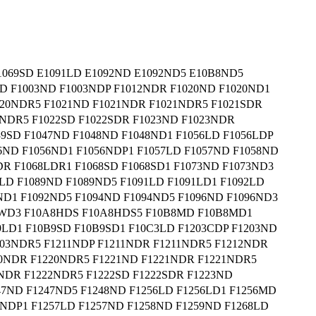
E1069SD E1091LD E1092ND E1092ND5 E10B8ND5
SD F1003ND F1003NDP F1012NDR F1020ND F1020ND1
020NDR5 F1021ND F1021NDR F1021NDR5 F1021SDR
2NDR5 F1022SD F1022SDR F1023ND F1023NDR
9SD F1047ND F1048ND F1048ND1 F1056LD F1056LDP
6ND F1056ND1 F1056NDP1 F1057LD F1057ND F1058ND
DR F1068LDR1 F1068SD F1068SD1 F1073ND F1073ND3
LD F1089ND F1089ND5 F1091LD F1091LD1 F1092LD
ND1 F1092ND5 F1094ND F1094ND5 F1096ND F1096ND3
96WD3 F10A8HDS F10A8HDS5 F10B8MD F10B8MD1
LD1 F10B9SD F10B9SD1 F10C3LD F1203CDP F1203ND
203NDR5 F1211NDP F1211NDR F1211NDR5 F1212NDR
20NDR F1220NDR5 F1221ND F1221NDR F1221NDR5
2NDR F1222NDR5 F1222SD F1222SDR F1223ND
47ND F1247ND5 F1248ND F1256LD F1256LD1 F1256MD
6NDP1 F1257LD F1257ND F1258ND F1259ND F1268LD