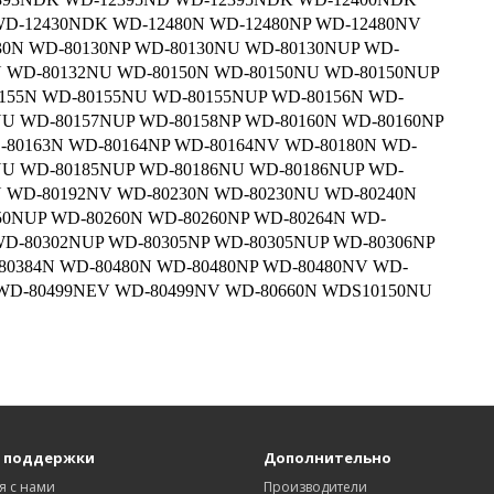
D-12430NDK WD-12480N WD-12480NP WD-12480NV
30N WD-80130NP WD-80130NU WD-80130NUP WD-
N WD-80132NU WD-80150N WD-80150NU WD-80150NUP
155N WD-80155NU WD-80155NUP WD-80156N WD-
NU WD-80157NUP WD-80158NP WD-80160N WD-80160NP
80163N WD-80164NP WD-80164NV WD-80180N WD-
NU WD-80185NUP WD-80186NU WD-80186NUP WD-
N WD-80192NV WD-80230N WD-80230NU WD-80240N
50NUP WD-80260N WD-80260NP WD-80264N WD-
WD-80302NUP WD-80305NP WD-80305NUP WD-80306NP
80384N WD-80480N WD-80480NP WD-80480NV WD-
 WD-80499NEV WD-80499NV WD-80660N WDS10150NU
.
 поддержки
Дополнительно
я с нами
Производители