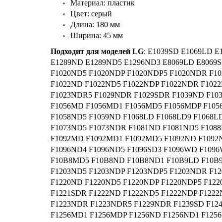
Материал: пластик
Цвет: серый
Длина: 180 мм
Ширина: 45 мм
Подходит для моделей LG
: E1039SD E1069LD 
E1289ND E1289ND5 E1296ND3 E8069LD E8069
F1020ND5 F1020NDP F1020NDP5 F1020NDR F1
F1022ND F1022ND5 F1022NDP F1022NDR F102
F1023NDR5 F1029NDR F1029SDR F1039ND F103
F1056MD F1056MD1 F1056MD5 F1056MDP F105
F1058ND5 F1059ND F1068LD F1068LD9 F1068L
F1073ND5 F1073NDR F1081ND F1081ND5 F1088
F1092MD F1092MD1 F1092MD5 F1092ND F1092
F1096ND4 F1096ND5 F1096SD3 F1096WD F10
F10B8MD5 F10B8ND F10B8ND1 F10B9LD F10B9
F1203ND5 F1203NDP F1203NDP5 F1203NDR F1
F1220ND F1220ND5 F1220NDP F1220NDP5 F12
F1221SDR F1222ND F1222ND5 F1222NDP F122
F1223NDR F1223NDR5 F1229NDR F1239SD F12
F1256MD1 F1256MDP F1256ND F1256ND1 F125