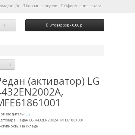
кладки (0)
Корзина покупок
Оформление заказа
0 товар(ов) - 0.00 р.
Редан (активатор) LG
4432EN2002A,
MFE61861001
роизводитель:
LG
д товара: Редан LG 4432EN2002A, MFE61861001
ступность: На складе