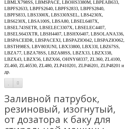
LBMLX798SS, LBMSPACE, LBOHS3380M, LBPEAB633,
LBPFS2633, LBPFS2640, LBPFS2833, LBPFS2840,
LBPFS833, LBS3300X, LBS330XSEL, LBS4230X,
LBS6230X, LBSA100S, LBSA80, LBSEL6407X,
LBSEL743SETR, LBSELEC3307X, LBSELEC4407,
LBSELS643XTR, LBSH4407, LBSHX6407, LBSOLANA336,
LBSPACEIDR, LBSPACEXI, LBSPAZIO042, LBSPAZIO062,
LBSTH98ES, LBV803UNI, LBX33800, LBX33I, LBZ67SS,
LBZA77, LBZA78SS, LBZA88SS, LBZX33, LBZX338,
LBZX43, LBZX56, LBZX66, OHNY68337, ZL360, ZL4100,
ZL460, ZL46530, ZL480, ZLP410201, ZLP46201, ZLP48201 и
др.
Заливной патрубок,
резиновый, изогнутый,
от дозатора к баку для