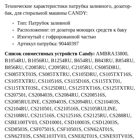
Технические характеристики патрубка заливного, дозатор-
бак, для стиральной машины CANDY:
Тип: Патрубок заливной
Расположение: от дозатора моющих средств к баку
Изогнутый с гофрированной частью
Артикул патрубка: 90440397
Список совместимых устройств Candy:
AMBRA33800,
B1054RU, B1056RU, B1254RU, B654RU, B843RU, B854RU,
B856RU, C2085RU, C2095RU, C2105RU, CS085DRU,
CS085TXT03S, CS085TXTRU, CS105DRU, CS105TXT16S,
CS105TXTRU, CS110516S, CS115D16S, CS115TXT01,
CS115TXT03SL, CS125DRU, CS125TXT16S, CS125TXTRU,
CS207501, CS208403S, CS2084RU, CS208516S,
CS2085RULINE, CS209403S, CS2094RU, CS210403S,
CS2104RU, CS210501, CS210516S, CS2105RULINE,
CS2108RU, CS211516S, CS212516S, CS2125RU, CS288RU,
CSBE100TV03, CSD10001, CSD10003S, CSD12003S,
CSD8503S, CSF07501S, CSF10501S, CSN62AT01S,
CSN62T03S, CSNE103TV03, CSNE82T01S, CSNE93TV03S,