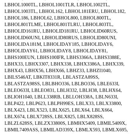
LBHOL1000TL, LBHOL1001TLR, LBHOL1002TL,
LBHOL1003TL, LBHOL162, LBHOL181ERU, LBHOL182,
LBHOL186, LBHOL62, LBHOL800, LBHOL800TL,
LBHOL801TLME, LBHOL801TLRU, LBHOL803TL,
LBHOLID161RU, LBHOLID181RU, LBHOLID60RUS,
LBHOLID60UNI, LBHOLID80RUS, LBHOLID80UNI,
LBHOLIDA181M, LBHOLIDAY185, LBHOLIDAY6,
LBHOLIDAY61, LBHOLIDAY8, LBHOLIDAY81,
LBHS100EUN, LBHS100IFR, LBHS3366A, LBHS3388E,
LBHX33, LBHX3307, LBHX338, LBHX3386A, LBHX339,
LBHX43, LBHX56, LBHX66, LBHZ33, LBHZI1040,
LBILS546AT, LBKIT8331R, LBLASTZA89SS,
LBLASTZA98SS, LBLBHO336, LBLBO336, LBLE633I,
LBLEO633I, LBLEO831, LBLH332, LBLH38, LBLHX64,
LBLIOH1040, LBLL338RB, LBLLOH338A, LBLN633I,
LBLP422, LBLP623, LBLPH99ES, LBLX33, LBLX33800,
LBLX423, LBLX523, LBLX625, LBLX64, LBLX664,
LBLX674, LBLX728SS, LBLX825, LBLX828SS,
LBLZL628SS, LBLZX33800S, LBMHX5409, LBMIL5409X,
LBMIL7409ASS, LBMILAD339X, LBMLX593, LBMLX695,