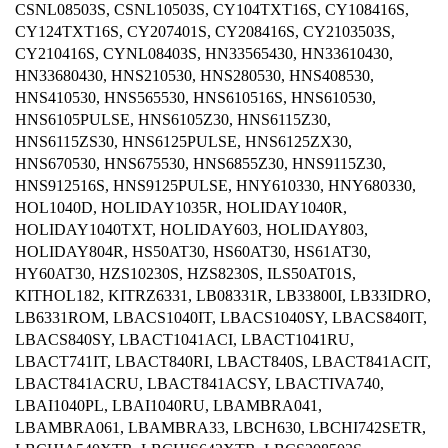
CSNL08503S, CSNL10503S, CY104TXT16S, CY108416S,
CY124TXT16S, CY207401S, CY208416S, CY2103503S,
CY210416S, CYNL08403S, HN33565430, HN33610430,
HN33680430, HNS210530, HNS280530, HNS408530,
HNS410530, HNS565530, HNS610516S, HNS610530,
HNS6105PULSE, HNS6105Z30, HNS6115Z30,
HNS6115ZS30, HNS6125PULSE, HNS6125ZX30,
HNS670530, HNS675530, HNS6855Z30, HNS9115Z30,
HNS912516S, HNS9125PULSE, HNY610330, HNY680330,
HOL1040D, HOLIDAY1035R, HOLIDAY1040R,
HOLIDAY1040TXT, HOLIDAY603, HOLIDAY803,
HOLIDAY804R, HS50AT30, HS60AT30, HS61AT30,
HY60AT30, HZS10230S, HZS8230S, ILS50AT01S,
KITHOL182, KITRZ6331, LB08331R, LB33800I, LB33IDRO,
LB6331ROM, LBACS1040IT, LBACS1040SY, LBACS840IT,
LBACS840SY, LBACT1041ACI, LBACT1041RU,
LBACT741IT, LBACT840RI, LBACT840S, LBACT841ACIT,
LBACT841ACRU, LBACT841ACSY, LBACTIVA740,
LBAI1040PL, LBAI1040RU, LBAMBRA041,
LBAMBRA061, LBAMBRA33, LBCH630, LBCHI742SETR,