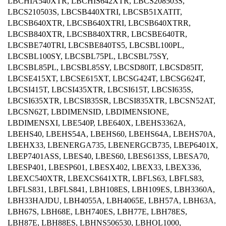
LBCHIA540XTR, LBCHIS642XTR, LBCS208503S,
LBCS210503S, LBCSB440XTRI, LBCSB51XATIT,
LBCSB640XTR, LBCSB640XTRI, LBCSB640XTRR,
LBCSB840XTR, LBCSB840XTRR, LBCSBE640TR,
LBCSBE740TRI, LBCSBE840TS5, LBCSBL100PL,
LBCSBL100SY, LBCSBL75PL, LBCSBL75SY,
LBCSBL85PL, LBCSBL85SY, LBCSD80IT, LBCSD85IT,
LBCSE415XT, LBCSE615XT, LBCSG424T, LBCSG624T,
LBCSI415T, LBCSI435XTR, LBCSI615T, LBCSI635S,
LBCSI635XTR, LBCSI835SR, LBCSI835XTR, LBCSN52AT,
LBCSN62T, LBDIMENSID, LBDIMENSIONE,
LBDIMENSXI, LBE540P, LBE640X, LBEHS3362A,
LBEHS40, LBEHS54A, LBEHS60, LBEHS64A, LBEHS70A,
LBEHX33, LBENERGA735, LBENERGCB735, LBEP6401X,
LBEP7401ASS, LBES40, LBES60, LBES613SS, LBESA70,
LBESP401, LBESP601, LBESX402, LBEX33, LBEX336,
LBEXC540XTR, LBEXCS641XTR, LBFLS63, LBFLS83,
LBFLS831, LBFLS841, LBH108ES, LBH109ES, LBH3360A,
LBH33HAJDU, LBH4055A, LBH4065E, LBH57A, LBH63A,
LBH67S, LBH68E, LBH740ES, LBH77E, LBH78ES,
LBH87E, LBH88ES, LBHNS506530, LBHOL1000,