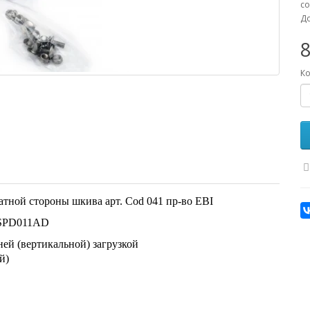
co
До
8
Ко
тной стороны шкива арт. Cod 041 пр-во EBI
, SPD011AD
ей (вертикальной) загрузкой
й)