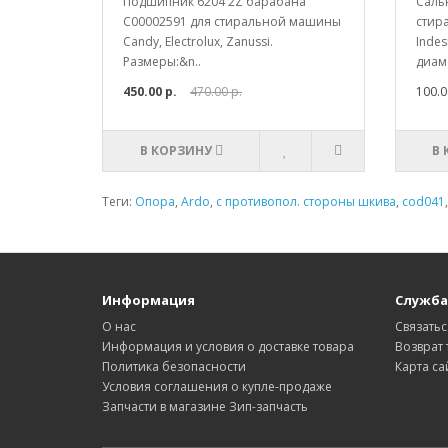
Подшипник 6204 2Z барабана
Сальн
C00002591 для стиральной машины
стира
Candy, Electrolux, Zanussi.
Indes
Размеры:&n..
диаме
450.00 р.
470.00 р.
100.0
В КОРЗИНУ
В
Теги:
Опора
,
Ardo
,
с противопол. стороны шкива
,
cod041
Информация
Служба
О нас
Связатьс
Информация и условия о доставке товара
Возврат 
Политика безопасности
Карта са
Условия соглашения о купле-продаже
Запчасти в магазине Зип-запчасть