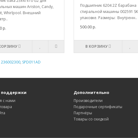
ик бака 25x47x10 G2 для
Подшипник 6204 2Z барабана
льных машин Ariston, Candy,
стиральной машины 002591 SK
it, Whirlpool. Внешний
упаковке. Размеры: Внутренн..
тр..
500.00 р.
0 р.
 КОРЗИНУ
В КОРЗИНУ
,
236002300
,
SPD011AD
 поддержки
Дополнительно
я с нами
Производители
товара
Подарочные сертификаты
йта
Партнёры
Товары со скидкой