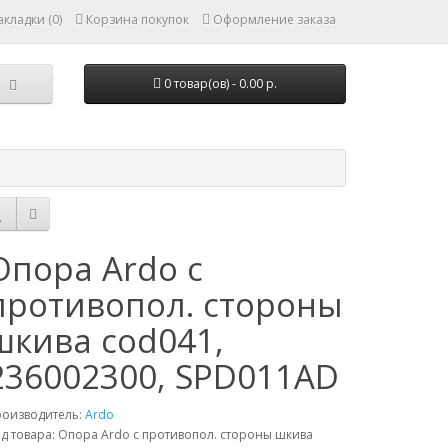
кладки (0)
Корзина покупок
Оформление заказа
0 товар(ов) - 0.00 р.
Опора Ardo с
противопол. стороны
шкива cod041,
236002300, SPD011AD
роизводитель:
Ardo
д товара: Опора Ardo с противопол. стороны шкива