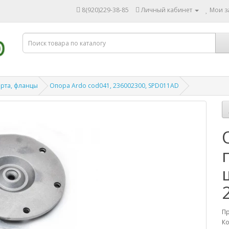
8(920)229-38-85
Личный кабинет
Мои за
рта, фланцы
Опора Ardo cod041, 236002300, SPD011AD
П
Ко