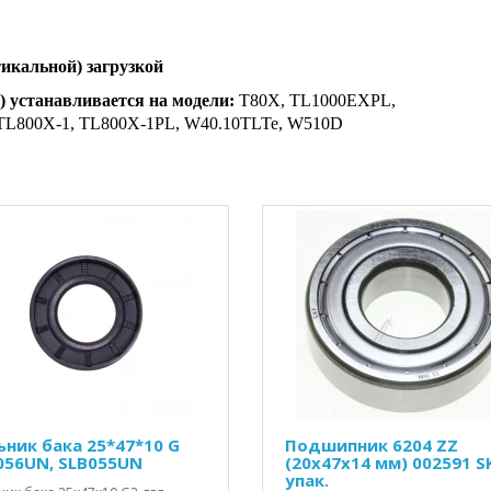
икальной) загрузкой
) устанавливается на модели:
T80X, TL1000EXPL,
L800X-1, TL800X-1PL, W40.10TLTe, W510D
ьник бака 25*47*10 G
Подшипник 6204 ZZ
056UN, SLB055UN
(20x47x14 мм) 002591 S
упак.