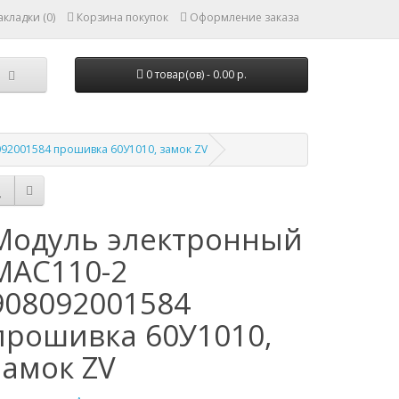
кладки (0)
Корзина покупок
Оформление заказа
0 товар(ов) - 0.00 р.
92001584 прошивка 60У1010, замок ZV
Модуль электронный
МАС110-2
908092001584
прошивка 60У1010,
замок ZV