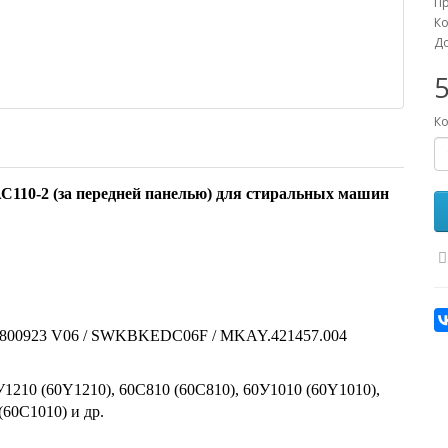
П
Ко
До
5
Ко
С110-2 (за передней панелью) для стиральных машин
321800923 V06 / SWKBKEDC06F / MKAY.421457.004
1210 (60Y1210), 60C810 (60С810), 60У1010 (60Y1010),
(60С1010) и др.