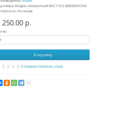
роизводитель:
Атлант
д товара: Модуль электронный МАС110-2 908092001584
ступность: На складе
 250.00 р.
л-во
В корзину
0 отзывов
/
Написать отзыв