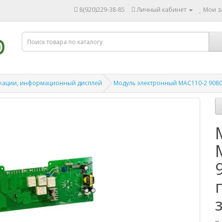
8(920)229-38-85
Личный кабинет
Мои за
кации, информационный дисплей
Модуль электронный МАС110-2 9080