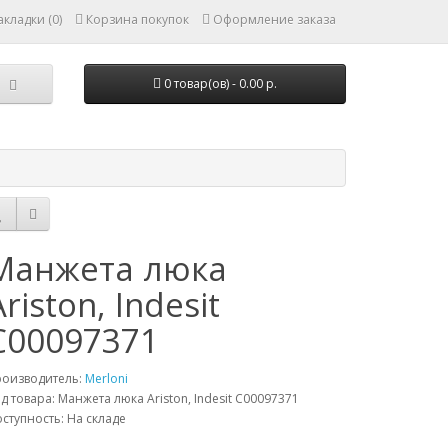
кладки (0)
Корзина покупок
Оформление заказа
0 товар(ов) - 0.00 р.
Манжета люка
Ariston, Indesit
C00097371
роизводитель:
Merloni
д товара: Манжета люка Ariston, Indesit C00097371
ступность: На складе