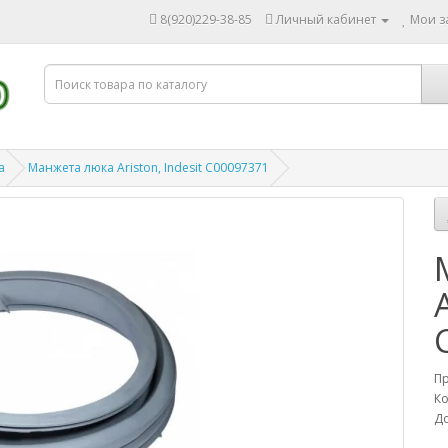
8(920)229-38-85
Личный кабинет
Мои за
а
Манжета люка Ariston, Indesit C00097371
П
Ко
До