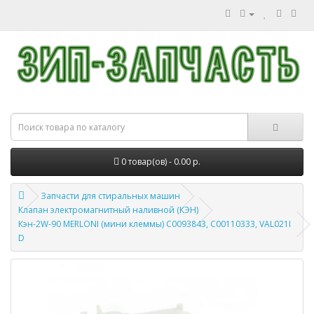
0 товар(ов) - 0.00 р.
Запчасти для стиральных машин
Клапан электромагнитный наливной (КЭН)
Кэн-2W-90 MERLONI (мини клеммы) С0093843, С00110333, VAL021I
D