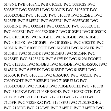
6143NL IWB 6163NL IWB 6165EU IWC 5083CIS IWC
5085BIT IWC 5085EU IWC 5103CIS IWC 5105BIT IWC
5105ECOEE IWC 5105EU IWC 5105FR IWC 5125EU IWC
5125FR IWC 5145EU IWC 6083EU IWC 6085BCIS IWC
6085BIND IWC 6085BIT IWC 6085SEU IWC 6086ECOIT
IWC 6093EU IWC 6095EX60HZ IWC 6103EU IWC 61050TK
IWC 6105BCIS IWC 6105BIT IWC 6105DE IWC 6105EU
IWC 6105FR IWC 6105PL IWC 6105SEU IWC 6105TK IWC
6105UK IWC 6106ECOIT IWC 6123EU IWC 61251FR IWC
6125BIT IWC 6125DE IWC 6125EU IWC 6125FR IWC
6125SFR IWC 6125SUK IWC 6125UK IWC 61281ECOEU
IWC 6133UK IWC 6143EU IWC 6145DE IWC 6145SUK IWC
6145UK IWC 6153UK IWC 6165DE IWC 6165EU IWC
6165SUK IWC 6165UK IWC 6165UKC IWC 7085EU IWC
7089ECOIT IWC 7105BEU IWC 7105BEU.C IWC
7105ECOEU IWC 7105EU IWC 7105EX60HZ IWC 7105FR
IWC 7105KW IWC 7105SEX60HZ IWC 7108ECOTK IWC
7108TK IWC 7115EU IWC 7123EU IWC 7125EU IWC
7125FR IWC 7125FR.C IWC 7125SEU IWC 71282ECOEU
IWC 7128DE IWC 7128WE IWC 7145EU IWC 7145FR IWC