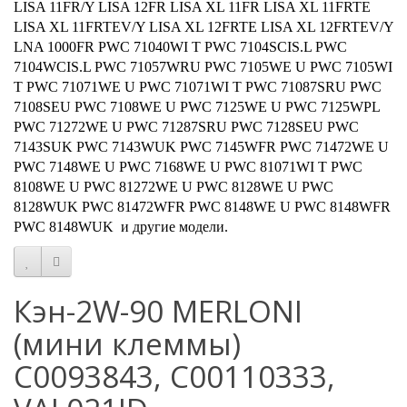
LISA 11FR/Y LISA 12FR LISA XL 11FR LISA XL 11FRTE
LISA XL 11FRTEV/Y LISA XL 12FRTE LISA XL 12FRTEV/Y
LNA 1000FR PWC 71040WI T PWC 7104SCIS.L PWC
7104WCIS.L PWC 71057WRU PWC 7105WE U PWC 7105WI
T PWC 71071WE U PWC 71071WI T PWC 71087SRU PWC
7108SEU PWC 7108WE U PWC 7125WE U PWC 7125WPL
PWC 71272WE U PWC 71287SRU PWC 7128SEU PWC
7143SUK PWC 7143WUK PWC 7145WFR PWC 71472WE U
PWC 7148WE U PWC 7168WE U PWC 81071WI T PWC
8108WE U PWC 81272WE U PWC 8128WE U PWC
8128WUK PWC 81472WFR PWC 8148WE U PWC 8148WFR
PWC 8148WUK и другие модели.
Кэн-2W-90 MERLONI
(мини клеммы)
С0093843, С00110333,