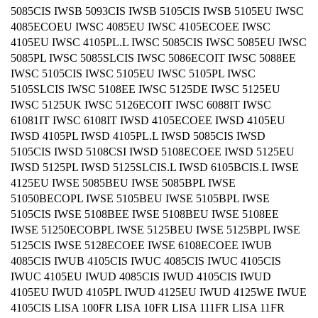
5085CIS IWSB 5093CIS IWSB 5105CIS IWSB 5105EU IWSC
4085ECOEU IWSC 4085EU IWSC 4105ECOEE IWSC
4105EU IWSC 4105PL.L IWSC 5085CIS IWSC 5085EU IWSC
5085PL IWSC 5085SLCIS IWSC 5086ECOIT IWSC 5088EE
IWSC 5105CIS IWSC 5105EU IWSC 5105PL IWSC
5105SLCIS IWSC 5108EE IWSC 5125DE IWSC 5125EU
IWSC 5125UK IWSC 5126ECOIT IWSC 6088IT IWSC
61081IT IWSC 6108IT IWSD 4105ECOEE IWSD 4105EU
IWSD 4105PL IWSD 4105PL.L IWSD 5085CIS IWSD
5105CIS IWSD 5108CSI IWSD 5108ECOEE IWSD 5125EU
IWSD 5125PL IWSD 5125SLCIS.L IWSD 6105BCIS.L IWSE
4125EU IWSE 5085BEU IWSE 5085BPL IWSE
51050BECOPL IWSE 5105BEU IWSE 5105BPL IWSE
5105CIS IWSE 5108BEE IWSE 5108BEU IWSE 5108EE
IWSE 51250ECOBPL IWSE 5125BEU IWSE 5125BPL IWSE
5125CIS IWSE 5128ECOEE IWSE 6108ECOEE IWUB
4085CIS IWUB 4105CIS IWUC 4085CIS IWUC 4105CIS
IWUC 4105EU IWUD 4085CIS IWUD 4105CIS IWUD
4105EU IWUD 4105PL IWUD 4125EU IWUD 4125WE IWUE
4105CIS LISA 100FR LISA 10FR LISA 111FR LISA 11FR