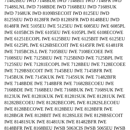
71482BEU IWD 7148BDE IWD 7148BIT IWD 7148FR IWD
7148SLNL IWD 7168BDE IWD 7168BEU IWD 7168SUK
IWD 7168UK IWD 8109BSECOIT IWD 8125EU IWD
8125SEU IWD 8128FR IWD 8128SFR IWD 8148BEU IWD
8148FR IWE 5105EU IWE 5125EU IWE 6085EU IWE 6085PL
IWE 6105BCIS IWE 6105EU IWE 6105PL IWE 6108ECOWE
IWE 61251ECOPL IWE 6125BEU IWE 6125BIT IWE 6125EU
IWE 6125PL IWE 6126BSECOIT IWE 6145FR IWE 61481FR
IWE 7105BCIS.L IWE 7105BEU IWE 7108ECOEE IWE
7108SEU IWE 7125BEU IWE 7125BIND IWE 7125BPL IWE
7125SEU IWE 71281ECOPL IWE 7128BEU IWE 7128ECOEE
IWE 7129BSECOIT IWE 7145BEU IWE 7145BFR IWE
7145BUK IWE 7145KUK IWE 7145SUK IWE 71482BFR
IWE 7148BDE IWE 7148BFR IWE 71682BECOEU IWE
7168BDE IWE 7168BEU IWE 7168BUK IWE 7168SUK IWE
8123UK IWE 81281KUK IWE 81281SUK IWE 81281UK IWE
81282BECOEU IWE 81282BECOPL IWE 81282SLECOEU
IWE 8128BECOWE IWE 8128BEU IWE 8128BFR IWE
8128BGR IWE 8128BIT IWE 8128SLEE IWE 8129BSECOIT
IWE 81481SUK IWE 81481UK IWE 81482BFR IWE
8148BFR IWE 8168BEU IWSB 5063CIS IWSB 5065EU IWSB