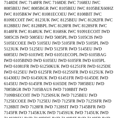
7148DE IWC 7148FR IWC 7168DE IWC 7168EU IWC
8085BEU IWC 8085BGR IWC 8105BEU IWC 8105BEX60HZ
IWC 8105BKW IWC 81081ECOEU IWC 8108BIT IWC
8109ECOIT IWC 8123UK IWC 8125BEU IWC 81282FR IWC
8128BEU IWC 8128BPL IWC 8128FR IWC 8128SFR IWC
8148FR IWC 8148UK IWC 8168SK IWC 91091ECOIT IWD
5085CIS IWD 5085EU IWD 5085PL IWD 5105CIS IWD
5105ECOEE IWD 5105EU IWD 5105FR IWD 5105PL IWD
5123UK IWD 5125EU IWD 5125FR IWD 5145EU IWD
6085EU IWD 6103WE IWD 61051ECOPL IWD 6105BAG
IWD 6105BIND IWD 6105EU IWD 6105FR IWD 6105PL
IWD 61081FR IWD 61250KUK IWD 61251FR IWD 6125DE
IWD 6125EU IWD 6125FR IWD 6125SFR IWD 6125UK IWD
61430EU IWD 61450UK IWD 61451FR IWD 6145DE IWD
6145EU IWD 6145FR IWD 6165DE IWD 7085BEU IWD
7085BGR IWD 7105BAUS IWD 7108BIT IWD
7109BSECOIT IWD 71250SUK IWD 7125BEU IWD
7125ECOEE IWD 7125EU IWD 7125FR IWD 7125SFR IWD
7128BIT IWD 7128FR IWD 7128SIT IWD 7145BFR IWD
7145FR IWD 7145KUK IWD 7145SUK IWD 7145UK IWD