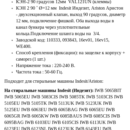
КЭН-2 90 градусов 12мм VAL121UN (клеммы)
КЭН 2 90 ˚ Ø=12 мм Indesit Индезит, Ariston Аристон
- двухсекционный клапан, выход 90 градусов, диаметр
12 мм, подключение фишкой. Оба выхода воды в
канал бункера через уплотнительные
кольца.Подключение шланга воды на 3/4.
Заводской код: 110333, 093843, 16ev01, 16ev15,
WE400.
Способ крепления (фиксации): на защелке к корпусу +
саморез (1 шт.)
Напряжение тока : 220-240 В.
Частота тока : 50-60 Гц.
Подходит для стиральные машины Indesit/Ariston:
На стиральные машины Indesit (Индезит):
IWB 5065BIT
IWB 5065EU IWB 5083CIS IWB 5085TK IWB 5103CIS IWB
5105EU IWB 5105TK IWB 5113UK IWB 5123UK IWB
5125EU IWB 6063EU IWB 6065BAG IWB 6065EU IWB
6065GR IWB 6065KW IWB 6085BAUS IWB 6085CIS IWB
6095BAG IWB 6103EU IWB 6105CIS IWB 6113UK IWB
6123EU IWB 6123NL IWB 6123UK IWB 6143EU IWB