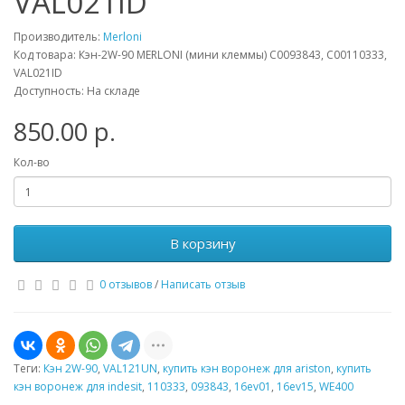
VAL021ID
Производитель:
Merloni
Код товара: Кэн-2W-90 MERLONI (мини клеммы) С0093843, С00110333,
VAL021ID
Доступность: На складе
850.00 р.
Кол-во
В корзину
0 отзывов
/
Написать отзыв
Теги:
Кэн 2W-90
,
VAL121UN
,
купить кэн воронеж для ariston
,
купить
кэн воронеж для indesit
,
110333
,
093843
,
16ev01
,
16ev15
,
WE400