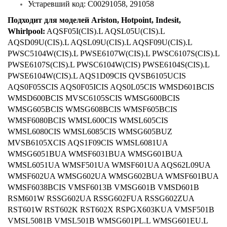
Устаревший код: C00291058, 291058
Подходит для моделей Ariston, Hotpoint, Indesit,
Whirlpool:
AQSF05I(CIS).L AQSL05U(CIS).L
AQSD09U(CIS).L AQSL09U(CIS).L AQSF09U(CIS).L
PWSC5104W(CIS).L PWSE6107W(CIS).L PWSC6107S(CIS).L
PWSE6107S(CIS).L PWSC6104W(CIS) PWSE6104S(CIS).L
PWSE6104W(CIS).L AQS1D09CIS QVSB6105UCIS
AQS0F05SCIS AQS0F05ICIS AQS0L05CIS WMSD601BCIS
WMSD600BCIS MVSC6105SCIS WMSG600BCIS
WMSG605BCIS WMSG608BCIS WMSF605BCIS
WMSF6080BCIS WMSL600CIS WMSL605CIS
WMSL6080CIS WMSL6085CIS WMSG605BUZ
MVSB6105XCIS AQS1F09CIS WMSL6081UA
WMSG6051BUA WMSF6031BUA WMSG601BUA
WMSL6051UA WMSF501UA WMSF601UA AQS62L09UA
WMSF602UA WMSG602UA WMSG602BUA WMSF601BUA
WMSF6038BCIS VMSF6013B VMSG601B VMSD601B
RSM601W RSSG602UA RSSG602FUA RSSG602ZUA
RST601W RST602K RST602X RSPGX603KUA VMSF501B
VMSL5081B VMSL501B WMSG601PL.L WMSG601EU.L