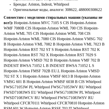
Бренды: Ariston, Indesit, Whirlpool
Оригинальные коды, аналоги: 308622, 488000308622
Совместим с моделями стиральных машин (указаны не
все!):
Hotpoint-Ariston MVC 7105 S CIS Hotpoint-Ariston
WMF 7080B CIS Hotpoint-Ariston WML 700 CIS Hotpoint-
Ariston WML 705 CIS Hotpoint-Ariston WML 708 CIS
Hotpoint-Ariston WML 7080 CIS Hotpoint-Ariston VMSG 702
B Hotpoint-Ariston VML 7082 B Hotpoint-Ariston VML 7023 B
Hotpoint-Ariston RST 702 ST S Hotpoint-Ariston RST 702 K
Hotpoint-Ariston RST 702 X Hotpoint-Ariston RST 7029 S
Hotpoint-Ariston VMSD 702 B Hotpoint-Ariston VMF 702 B
INDESIT BWSA 71052 L B INDESIT BWSA 71052 L S
Hotpoint-Ariston FMSF 702B EU.L Hotpoint-Ariston VMSD
702 ST X 1 Hotpoint-Ariston VMSF 6013 B Hotpoint-Ariston
VMSG 601 B Hotpoint-Ariston WMSF 6038 B CIS Whirlpool
FWSG71053W PL Whirlpool FWSG71053WV RU Whirlpool
FWSD71083WS EU Whirlpool FWSG71083W PL Whirlpool
FWSD71083WCV RU Whirlpool FWSG71083WSV RU
Whirlpool CFCR70111 Whirlpool CFCR70810 Hotpoint-Ariston
RSM 601 W Hotpoint-Ariston RSSF 703 IT Whirlpool