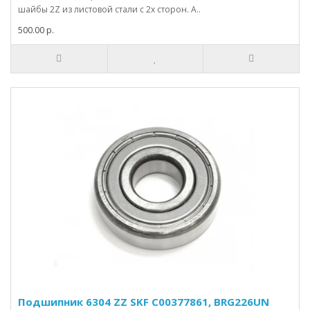
шайбы 2Z из листовой стали с 2х сторон. А..
500.00 р.
Подшипник 6304 ZZ SKF С00377861, BRG226UN