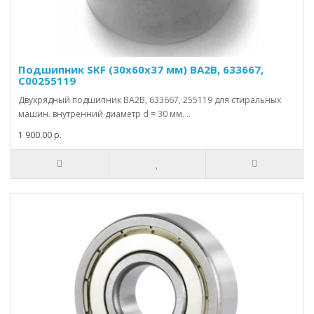
Подшипник SKF (30x60x37 мм) BA2B, 633667,
C00255119
Двухрядный подшипник BA2B, 633667, 255119 для стиральных
машин. внутренний диаметр d = 30 мм. ..
1 900.00 р.