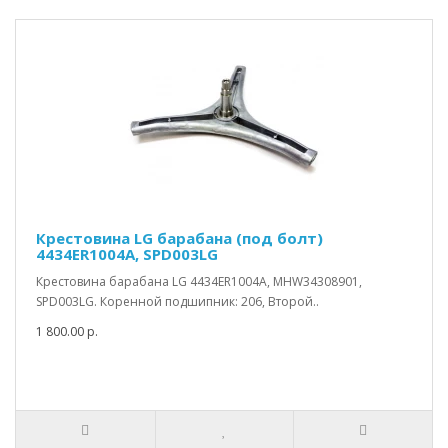
Крестовина LG барабана (под болт)
4434ER1004A, SPD003LG
Крестовина барабана LG 4434ER1004A, MHW34308901,
SPD003LG. Коренной подшипник: 206, Второй..
1 800.00 р.