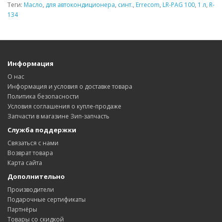
Теги:
Масло
,
для автокондиционера
,
синт.
,
Errecom
,
LR-PAG 100
,
1 л
,
R-
134
Информация
О нас
Информация и условия о доставке товара
Политика безопасности
Условия соглашения о купле-продаже
Запчасти в магазине Зип-запчасть
Служба поддержки
Связаться с нами
Возврат товара
Карта сайта
Дополнительно
Производители
Подарочные сертификаты
Партнёры
Товары со скидкой