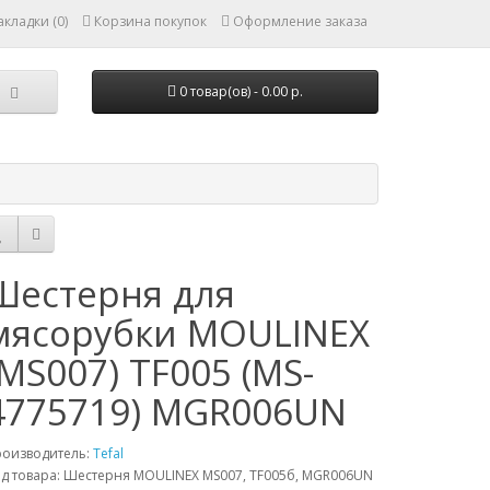
кладки (0)
Корзина покупок
Оформление заказа
0 товар(ов) - 0.00 р.
Шестерня для
мясорубки MOULINEX
(MS007) TF005 (MS-
4775719) MGR006UN
роизводитель:
Tefal
д товара: Шестерня MOULINEX MS007, TF005б, MGR006UN