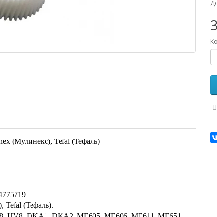
До
3
Ко
ex (Мулинекс), Tefal (Тефаль)
4775719
Tefal (Тефаль).
DR8, HV8, DKA1, DKA2, ME605, ME606, ME611, ME651,