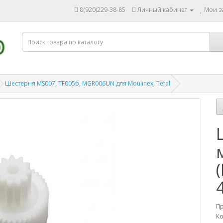
8(920)229-38-85
Личный кабинет
Мои за
Шестерня MS007, TF005б, MGR006UN для Moulinex, Tefal
П
Ко