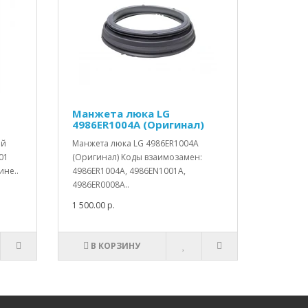
Манжета люка LG
4986ER1004A (Оригинал)
ой
Манжета люка LG 4986ER1004A
01
(Оригинал) Коды взаимозамен:
ине..
4986ER1004A, 4986EN1001A,
4986ER0008A..
1 500.00 р.
В КОРЗИНУ