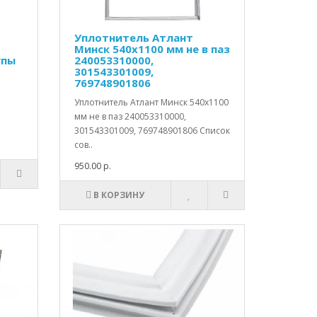
Уплотнитель Атлант
Минск 540х1100 мм не в паз
упы
240053310000,
301543301009,
769748901806
Уплотнитель Атлант Минск 540х1100
мм не в паз 240053310000,
301543301009, 769748901806 Список
сов..
950.00 р.
В КОРЗИНУ