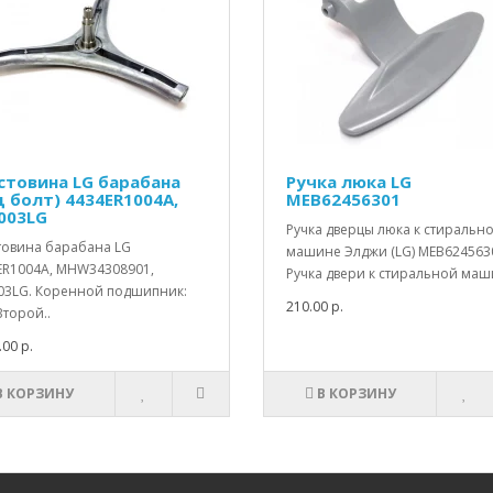
стовина LG барабана
Ручка люка LG
д болт) 4434ER1004A,
MEB62456301
003LG
Ручка дверцы люка к стиральн
товина барабана LG
машине Элджи (LG) MEB624563
ER1004A, MHW34308901,
Ручка двери к стиральной маш
03LG. Коренной подшипник:
210.00 р.
Второй..
.00 р.
В КОРЗИНУ
В КОРЗИНУ