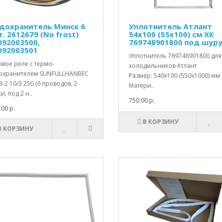
дохранитель Минск 6
Уплотнитель Атлант
. 2612679 (No frost)
54х100 (55x100) см ХК
092003500,
769748901800 под шур
092003501
Уплотнитель 769748901800 для
вое реле с термо-
холодильников Aтлант
охранителем SUNFULLHANBEC
Размер: 540x100 (550x1000) мм.
HB-2 10/3 250 (6 проводов, 2
Матери..
, под 2 н..
750.00 р.
.00 р.
В КОРЗИНУ
В КОРЗИНУ