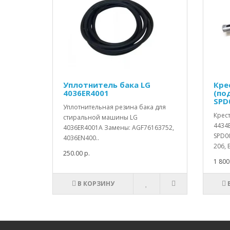
Уплотнитель бака LG
Кре
4036ER4001
(по
SPD
Уплотнительная резина бака для
Крес
стиральной машины LG
4434
4036ER4001A Замены: AGF76163752,
SPD0
4036EN400..
206, 
250.00 р.
1 800
В КОРЗИНУ