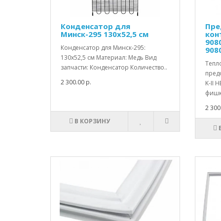
Конденсатор для
Пре
Минск-295 130х52,5 см
конт
908
Конденсатор для Минск-295:
908
130х52,5 см Материал: Медь Вид
Тепло
запчасти: Конденсатор Количество..
пред
2 300.00 р.
K-II 
фишки
2 300
В КОРЗИНУ