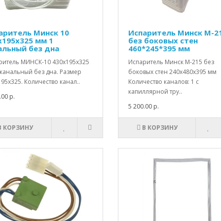
аритель Минск 10
Испаритель Минск М-2
х195х325 мм 1
без боковых стен
альный без дна
460*245*395 мм
ритель МИНСК-10 430х195х325
Испаритель Минск М-215 без
 канальный без дна. Размер
боковых стен 240x480x395 мм
95х325. Количество канал..
Количество каналов: 1 с
капиллярной тру..
.00 р.
5 200.00 р.
В КОРЗИНУ
В КОРЗИНУ