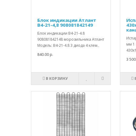
Блок индикации Атлант
Исп
В4-21-4,8 908081842149
430
кан
Блок индикации В4-21-4.8
Испа
908081842148 морозильника Атлант
мм 1
Модель: В4-21-4.8 3 диода 4 клем..
430х1
840.00 р.
3 500
В КОРЗИНУ