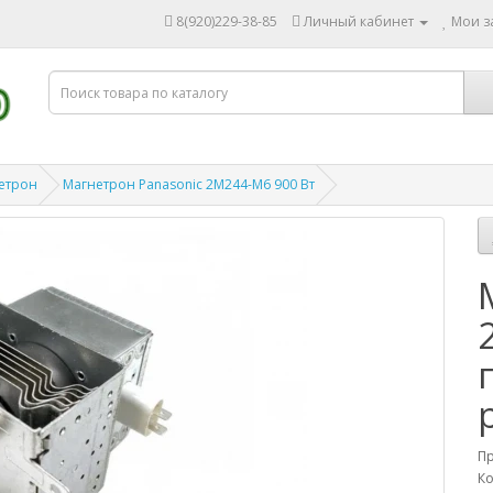
8(920)229-38-85
Личный кабинет
Мои за
етрон
Магнетрон Panasonic 2M244-M6 900 Вт
П
Ко