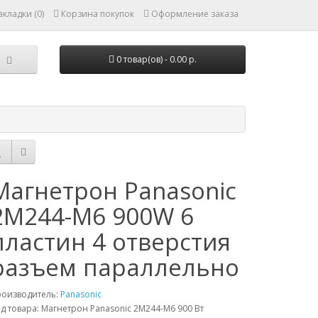
кладки (0)
Корзина покупок
Оформление заказа
0 товар(ов) - 0.00 р.
Магнетрон Panasonic
2M244-M6 900W 6
пластин 4 отверстия
разъем параллельно
роизводитель:
Panasonic
д товара: Магнетрон Panasonic 2M244-M6 900 Вт