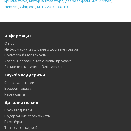
крыльчаткой
,
Мотор вентилятора
,
для холодильника
,
Ariston
,
Siemens
,
Whirpool
,
MTF 720 RF
,
Х4010
Информация
О нас
Информация и условия о доставке товара
Политика безопасности
Условия соглашения о купле-продаже
Запчасти в магазине Зип-запчасть
Служба поддержки
Связаться с нами
Возврат товара
Карта сайта
Дополнительно
Производители
Подарочные сертификаты
Партнёры
Товары со скидкой