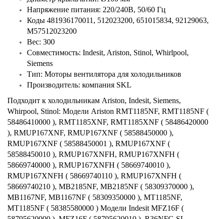
Напряжение питания: 220/240В, 50/60 Гц
Коды 481936170011, 512023200, 651015834, 92129063,
M57512023200
Вес: 300
Совместимость: Indesit, Ariston, Stinol, Whirlpool,
Siemens
Тип: Моторы вентилятора для холодильников
Производитель: компания SKL
Подходит к холодильникам Ariston, Indesit, Siemens,
Whirpool, Stinol: Модели Ariston RMT1185NF, RMT1185NF (
58486410000 ), RMT1185XNF, RMT1185XNF ( 58486420000
), RMUP167XNF, RMUP167XNF ( 58588450000 ),
RMUP167XNF ( 58588450001 ), RMUP167XNF (
58588450010 ), RMUP167XNFH, RMUP167XNFH (
58669740000 ), RMUP167XNFH ( 58669740010 ),
RMUP167XNFH ( 58669740110 ), RMUP167XNFH (
58669740210 ), MB2185NF, MB2185NF ( 58309370000 ),
MB1167NF, MB1167NF ( 58309350000 ), MT1185NF,
MT1185NF ( 58385580000 ) Модели Indesit MFZ16F (
58795620000 ), MFZ16F ( 58795620010 ), R36NFG.SL,