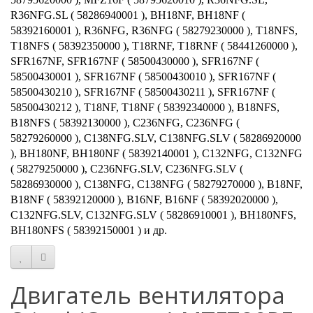
R36NFG.SL ( 58286940001 ), BH18NF, BH18NF (
58392160001 ), R36NFG, R36NFG ( 58279230000 ), T18NFS,
T18NFS ( 58392350000 ), T18RNF, T18RNF ( 58441260000 ),
SFR167NF, SFR167NF ( 58500430000 ), SFR167NF (
58500430001 ), SFR167NF ( 58500430010 ), SFR167NF (
58500430210 ), SFR167NF ( 58500430211 ), SFR167NF (
58500430212 ), T18NF, T18NF ( 58392340000 ), B18NFS,
B18NFS ( 58392130000 ), C236NFG, C236NFG (
58279260000 ), C138NFG.SLV, C138NFG.SLV ( 58286920000
), BH180NF, BH180NF ( 58392140001 ), C132NFG, C132NFG
( 58279250000 ), C236NFG.SLV, C236NFG.SLV (
58286930000 ), C138NFG, C138NFG ( 58279270000 ), B18NF,
B18NF ( 58392120000 ), B16NF, B16NF ( 58392020000 ),
C132NFG.SLV, C132NFG.SLV ( 58286910001 ), BH180NFS,
BH180NFS ( 58392150001 ) и др.
Двигатель вентилятора