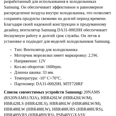
разработанный для использования в холодильниках
Samsung. Он обеспечивает эффективное и равномерное
распределение воздуха внутри холодильника, что позволяет
сохранять продукты свежими на долгий период времени.
Благодаря своей надежной конструкции и продуманному
дизайну, вентилятор Samsung DA31-00020H обеспечивает
бесшумную работу и долгий срок службы. Он легок в
установке и подходит для моделей холодильников Samsung.
Тип: Вентилятор для холодильника
Моторчик морозилки имеет маркировку: 2,5W,
Напряжение: 12V
Кол-во оборотов: 1600rpm.
Длинна шкива: 33 мм.
Температура: -10° C+70°C.
Партномер: DA31-00020H, MTF728RF
Список совместимых устройств Samsung:
20NAMS
(RS20NAMS1/XIA), HBR426LW (HBR426LW/M),
HBR428LS (HBR428LS), HBR486LW (HBR486LW/M),
HBR488LW (HBR488LW), HBR488URS (HBR488URS),
HBR489VRS (HBR489VRS), PSB48YGXASV