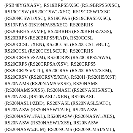
(PSB48YGXASV), RS19BRPS5/XSC (RS19BRPS5/XSC),
RS19CCSW (RS20CCSW1/XSC), RS19CCSW1/XSC
(RS20NCSW1/XSC), RS19CPAS (RS19CPAS5/XSC),
RS19NPAS (RS19NPAS5/XSC), RS20BRHS
(RS20BRHS5/XME), RS20BRHS (RS20BRHS5/XSS),
RS20BRPS (RS20BRPS5/RAD), RS20CCSL
(RS20CCSL1/XEN), RS20CCSL (RS20CCSL5/BUL),
RS20CCSL (RS20CCSL5/EUR), RS20CRHS
(RS20CRHS5/SAM), RS20CRPS (RS20CRPS5/SWS),
RS20CRPS (RS20CRPSA/XSV), RS20CRPS5
(RS20CRPS5/XTL), RS20CRSV (RS20CRSV5/XEM),
RS20CRSV (RS20CRSV5/XFA), RS20H (RS20H5/XST),
RS20NAMS (RS20NAMS5/XSE), RS20NAMS
(RS20NAMS5/XSS), RS20NASH (RS20NASH5/XST),
RS20NASL (RS20NASL1/XEN), RS20NASL
(RS20NASL1/ZBD), RS20NASL (RS20NASL5/ATC),
RS20NASW (RS20NASW1/AIE), RS20NASW
(RS20NASW1/FAL), RS20NASW (RS20NASW1/XES),
RS20NASW (RS20NASW1/XSS), RS20NASW
(RS20NASW5/JUM), RS20NCMS (RS20NCMS1/SML),