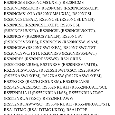
RS20NCMS (RS20NCMS1/XST), RS20NCMS
(RS20NCMS5/DOR), RS20NCMS (RS20NCMS5/XEP),
RS20NCMS1/XIA (RS20NCMS1/XIA), RS20NCSL
(RS20NCSL1/FAL), RS20NCSL (RS20NCSL1/NLN),
RS20NCSL (RS20NCSL1/XEF), RS20NCSL
(RS20NCSL5/XFA), RS20NCSL (RS20NCSL5/XTC),
RS20NCSV (RS20NCSV1/NLN), RS20NCSV
(RS20NCSV5/XES), RS20NCSW (RS20NCSW1/SAM),
RS20NCSW (RS20NCSW1/XFA), RS20NCSWC/TST
(RS20NCSWC/TST), RS20NRPS (RS20NRPS5/BWT),
RS20NRPS (RS20NRPS5/SWS), RS21CRHS
(RS20CRHS5/JUM), RS21NRSV (RS20NRSV5/MTR),
RS21SSHSW1/XSC (RS21SSHSW1/XSC), RS25KASW
(RS25KASW1/XEM), RS27KASW (RS27KASW1/XEM),
RS27KGRS (RS27KGRS1/XEM), RS542NCAESL
(RS542NCAESL/SC), RS552NRUA1J (RS552NRUA1J/SC),
RS552NRUA1J (RS552NRUA1J/SS), RS552NRUA7E/SC
(RS552NRUA7E/SC), RS552NRUAWW
(RS552NRUAWW/SC), RS554NRUA1J (RS554NRUA1J/ST),
RSA1DTMG (RSA1DTMG1/XEO), RSA1DTPE