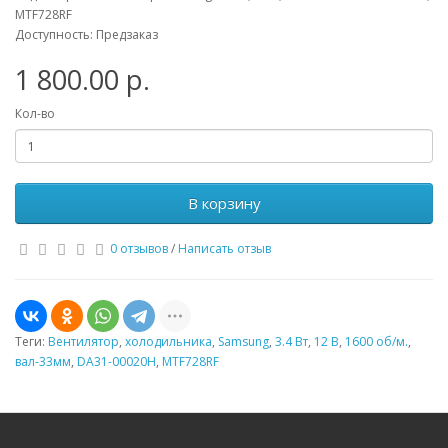
MTF728RF
Доступность: Предзаказ
1 800.00 р.
Кол-во
В корзину
0 отзывов
/
Написать отзыв
Теги:
Вентилятор
,
холодильника
,
Samsung
,
3.4 Вт
,
12 В
,
1600 об/м.
,
вал-33мм
,
DA31-00020H
,
MTF728RF