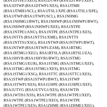
(RSA1DTPE1/XEO), RSA1DTWP (RSA1DTWP1/XEF),
RSA1DTWP (RSA1DTWP1/XES), RSA1JTMH
(RSA1JTMH1/SCL), RSA1JTSL1/XPE (RSA1JTSL1/XPE),
RSA1JTWP (RSA1JTWP1/SCL), RSA1NHMG
(RSA1NHMG1/BWT), RSA1NHWP (RSA1NHWP1/BWT),
RSA1NHWP (RSA1NHWP1/XEE), RSA1NTPE
(RSA1NTPE1/ANU), RSA1NTPE (RSA1NTPE1/XES),
RSA1NTTS (RSA1NTTS1/XME), RSA1NTTS
(RSA1NTTS1/XSG), RSA1NTWP (RSA1NTWP1/BWT),
RSA1NTWP (RSA1NTWP1/ZAM), RSA1RTMG
(RSA1RTMG1/XEU), RSA1RTSLA (RSA1RTSL1/ZA),
RSA1SHVB (RSA1SHVB1/BWT), RSA1STMG
(RSA1STMG1/EUR), RSA1STMG (RSA1STMG1/XEF),
RSA1STMG (RSA1STMG1/XES), RSA1STMG
(RSA1STMG1/XSG), RSA1STTC (RSA1STTC1/XES),
RSA1STWP (RSA1STWP1/BWT), RSA1STWP
(RSA1STWP1/XES), RSA1UHPE (RSA1UHPE1/XEF),
RSA1UTVG (RSA1UTVG1/XES), RSA1WTIS
(RSA1WTIS1/XSS), RSA1WTPE (RSA1WTPE1/XEF),
RSA1WTPE (RSA1WTPE1/XEO), RSA1WTPE
(RSA1WTPE1/XES), RSA1ZHME (RSA1ZHME1/XEG),