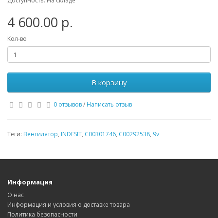
Доступность: На складе
4 600.00 р.
Кол-во
В корзину
0 отзывов
/
Написать отзыв
Теги:
Вентилятор
,
INDESIT
,
C00301746
,
C00292538
,
9v
Информация
О нас
Информация и условия о доставке товара
Политика безопасности