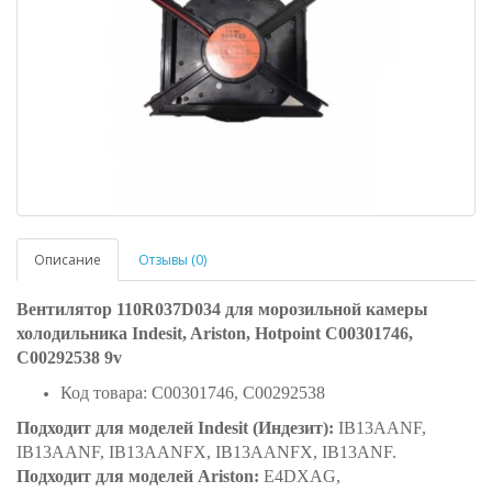
Описание
Отзывы (0)
Вентилятор 110R037D034 для морозильной камеры
холодильника Indesit, Ariston, Hotpoint C00301746,
C00292538 9v
Код товара: C00301746, C00292538
Подходит для моделей Indesit (Индезит):
IB13AANF,
IB13AANF, IB13AANFX, IB13AANFX, IB13ANF.
Подходит для моделей Ariston:
E4DXAG,