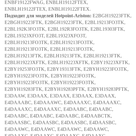
ENBF19122FWAG, ENBLH19112FTEX,
ENBLH19122FTEX, ENBLH19122FTEX.
Подходит для моделей Hotpoint-Ariston:
E2BGH19223FTK,
E2BGH19223FTK, E2BGH19223FTK, E2BL19213FO3TK,
E2BL192K3FO3TK, E2BL192R3FO3TK, E2BL19303FTK,
E2BL19323XFO3T, E2BL19323XFO3T,
E2BLH19213FO3TK, E2BLH19213FO3TK,
E2BLH19213FO3TK, E2BLH19213FO3TK,
E2BLH19213FTK, E2BLH19213FTK, E2BLH19213FTK,
E2BLH19223XFTK, E2BLH19223XFTK, E2BY19223XFTK,
E2BY19253FO3TK, E2BY19313FTK, E2BYH19223FO3TK,
E2BYH19223FO3TK, E2BYH19223FO3TK,
E2BYH19223FO3TK, E2BYH19223FO3TK,
E2BYH19283FTK, E2BYH19283PFTK, E2BYH19283PFTK,
E3DAAW, E3DAAX, E3DAAX, E3DAAX, E3DAAX,
E4DAAABC, E4DAAAWC, E4DAAAXC, E4DAAAXC,
E4DAAAXC, E4DAAAXC, E4DAABC, E4DAABC,
E4DAABC, E4DAABC, E4DAABC, E4DAABCTK,
E4DAASBC, E4DAASBC, E4DAASBC, E4DAASBC,
E4DAAWC, E4DAAWC, E4DAAWC, E4DAAWC,
E4DAAXC, E4DAAXC, E4DAAXC, E4DAAXC,