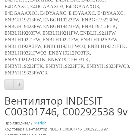
E4DAAXC, E4DGAAAXO3, E4DGAAAXO3,
E4DGAAAXO3, E4DYAAXC, E4DYAAXC, E4DYAAXC,
ENBGH19213FW, ENBGH19223FW, ENBGH19223FW,
ENBGH19423FW, ENBGH19423FW, ENBL19212FTK,
ENBLH19203FW, ENBLH19211FW, ENBLH19211FW,
ENBLH19221FW, ENBLH19221FW, ENBLH192A3FW,
ENBLH192A3FW, ENBLH19311FWO3, ENBLH19321FTK,
ENBLH19321FWO3, ENBY19212FO3TK,
ENBY19212FO3TK, ENBY19212FO3TK,
ENBYH19222FTK, ENBYH19222FTK, ENBYH19323FWO3,
ENBYH19323FWO3.
Вентилятор INDESIT
C00301746, C00292538 9v
Производитель:
Merloni
Код товара: Вентилятор INDESIT C00301746, C00292538 9v