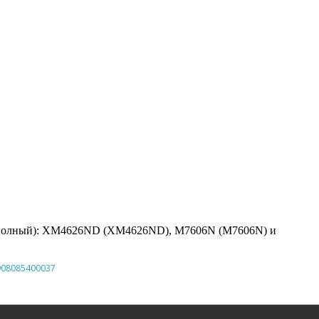
 не полный): ХМ4626ND (XM4626ND), M7606N (М7606N) и
908085400037