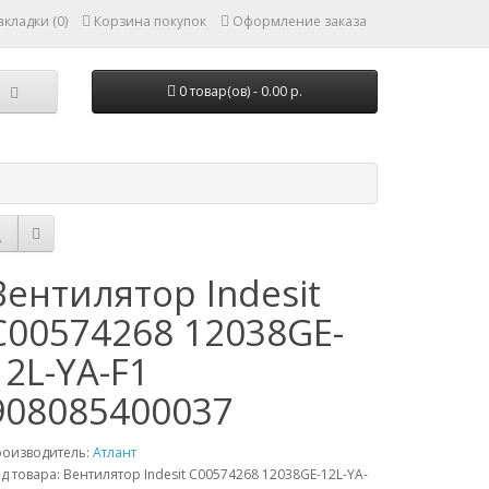
кладки (0)
Корзина покупок
Оформление заказа
0 товар(ов) - 0.00 р.
Вентилятор Indesit
C00574268 12038GE-
12L-YA-F1
908085400037
роизводитель:
Атлант
д товара: Вентилятор Indesit C00574268 12038GE-12L-YA-