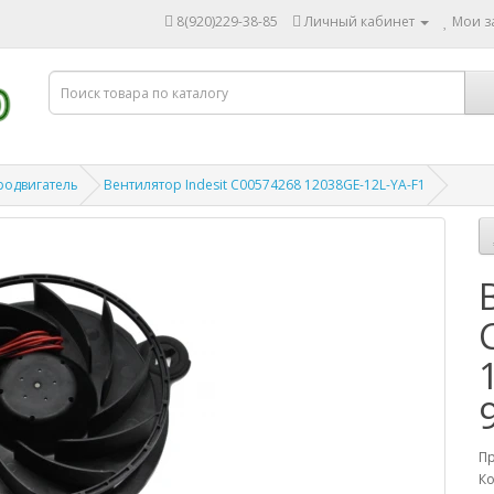
8(920)229-38-85
Личный кабинет
Мои за
родвигатель
Вентилятор Indesit C00574268 12038GE-12L-YA-F1
П
Ко