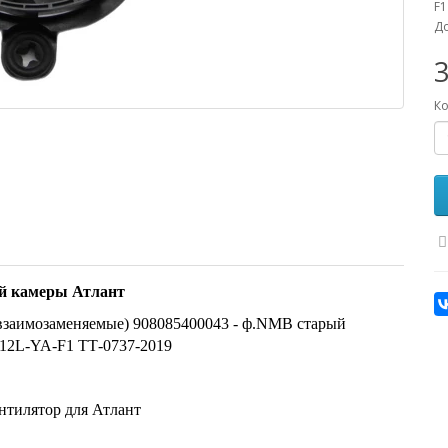
F1
До
3
Ко
й камеры Атлант
(взаимозаменяемые) 908085400043 - ф.NMB старый
12L-YA-F1 ТТ-0737-2019
нтилятор для Атлант