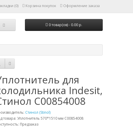
кладки (0)
Корзина покупок
Оформление заказа
0 товар(ов) - 0.00 р.
Уплотнитель для
холодильника Indesit,
Стинол C00854008
роизводитель:
Стинол (Stinol)
д товара: Уплотнитель 570*1510 мм C00854008
ступность: Предзаказ