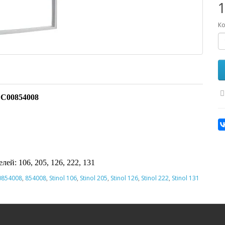
1
Ко
 C00854008
ей: 106, 205, 126, 222, 131
0854008
,
854008
,
Stinol 106
,
Stinol 205
,
Stinol 126
,
Stinol 222
,
Stinol 131