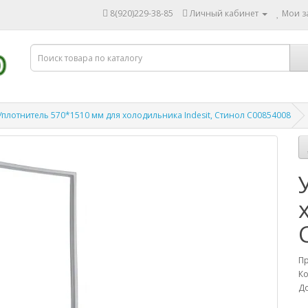
8(920)229-38-85
Личный кабинет
Мои за
Уплотнитель 570*1510 мм для холодильника Indesit, Стинол C00854008
П
Ко
До