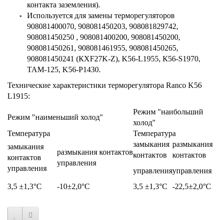
контакта заземления).
Используется для замены терморегуляторов
908081400070, 908081450203, 908081829742,
908081450250 , 908081400200, 908081450200,
908081450261, 908081461955, 908081450265,
908081450241 (КХF27K-Z), K56-L1955, К56-S1970,
ТАМ-125, K56-P1430.
Технические характеристики терморегулятора Ranco K56
L1915:
Режим "наибольший
Режим "наименьший холод"
холод"
Температура
Температура
замыкания
размыкания
замыкания
размыкания контактов
контактов
контактов
контактов
управления
управления
управления
управления
3,5 ±1,3°С
-10±2,0°С
3,5 ±1,3°С
-22,5±2,0°С