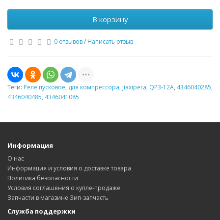
В корзину
0 отзывов
/
Написать отзыв
Теги:
Реле пусковое
,
для компрессора
,
Jiaxipera
,
QP3-12A
,
4346040285
,
4346040485
,
4346041085
Информация
О нас
Информация и условия о доставке товара
Политика безопасности
Условия соглашения о купле-продаже
Запчасти в магазине Зип-запчасть
Служба поддержки