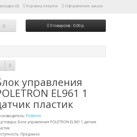
кладки (0)
Корзина покупок
Оформление заказа
0 товар(ов) - 0.00 р.
Блок управления
POLETRON EL961 1
датчик пластик
роизводитель:
Poletron
д товара: Блок управления POLETRON EL961 1 датчик
астик
ступность: Предзаказ