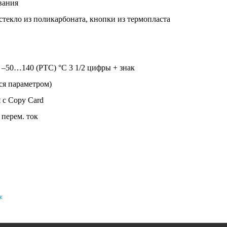
вания
екло из поликарбоната, кнопки из термопласта
–50…140 (PTC) °С 3 1/2 цифры + знак
ся параметром)
 с Copy Card
перем. ток
к