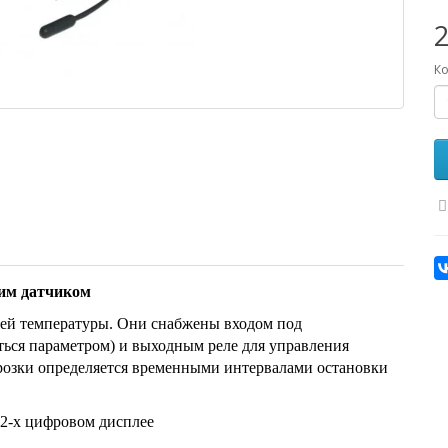
2
Ко
им датчиком
ней температуры. Они снабжены входом под
ься параметром) и выходным реле для управления
розки определяется временными интервалами остановки
 2-х цифровом дисплее