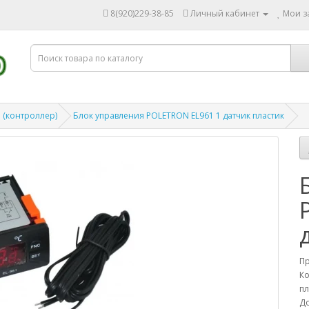
8(920)229-38-85
Личный кабинет
Мои за
(контроллер)
Блок управления POLETRON EL961 1 датчик пластик
П
Ко
пл
До