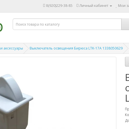
8(920)229-38-85
Личный кабинет
Мои за
 и аксессуары
Выключатель освещения Бирюса LTK-17A 1338050629
П
Ко
До