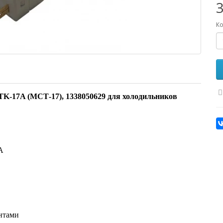
3
Ко
-17A (МСТ-17), 1338050629 для холодильников
A
нтами