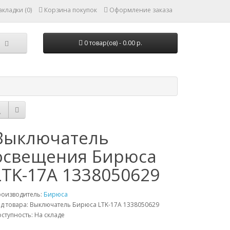
кладки (0)
Корзина покупок
Оформление заказа
0 товар(ов) - 0.00 р.
Выключатель
освещения Бирюса
LTK-17A 1338050629
роизводитель:
Бирюса
д товара: Выключатель Бирюса LTK-17A 1338050629
ступность: На складе