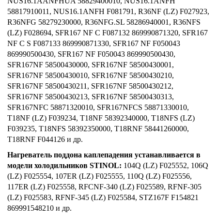
NUS16.1AANFHUA 58829400010, NUS16.1ANFH
58817910011, NUS16.1ANFH F081791, R36NF (LZ) F027923,
R36NFG 58279230000, R36NFG.SL 58286940001, R36NFS
(LZ) F028694, SFR167 NF C F087132 869990871320, SFR167
NF C S F087133 869990871330, SFR167 NF F050043
869990500430, SFR167 NF F050043 869990500430,
SFR167NF 58500430000, SFR167NF 58500430001,
SFR167NF 58500430010, SFR167NF 58500430210,
SFR167NF 58500430211, SFR167NF 58500430212,
SFR167NF 58500430213, SFR167NF 58500430313,
SFR167NFC 58871320010, SFR167NFCS 58871330010,
T18NF (LZ) F039234, T18NF 58392340000, T18NFS (LZ)
F039235, T18NFS 58392350000, T18RNF 58441260000,
T18RNF F044126 и др.
Нагреватель поддона каплепадения устанавливается в
модели холодильников STINOL:
104Q (LZ) F025552, 106Q
(LZ) F025554, 107ER (LZ) F025555, 110Q (LZ) F025556,
117ER (LZ) F025558, RFCNF-340 (LZ) F025589, RFNF-305
(LZ) F025583, RFNF-345 (LZ) F025584, STZ167F F154821
869991548210 и др.