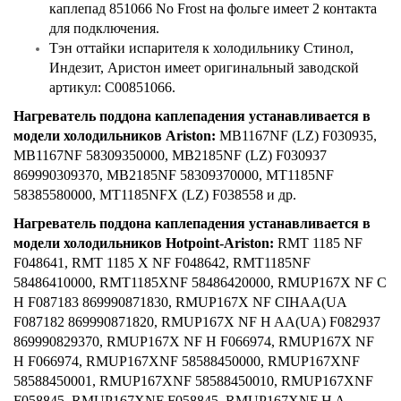
каплепад 851066 No Frost на фольге имеет 2 контакта
для подключения.
Тэн оттайки испарителя к холодильнику Стинол,
Индезит, Аристон имеет оригинальный заводской
артикул: C00851066.
Нагреватель поддона каплепадения устанавливается в
модели холодильников Ariston:
MB1167NF (LZ) F030935,
MB1167NF 58309350000, MB2185NF (LZ) F030937
869990309370, MB2185NF 58309370000, MT1185NF
58385580000, MT1185NFX (LZ) F038558 и др.
Нагреватель поддона каплепадения устанавливается в
модели холодильников Hotpoint-Ariston:
RMT 1185 NF
F048641, RMT 1185 X NF F048642, RMT1185NF
58486410000, RMT1185XNF 58486420000, RMUP167X NF C
H F087183 869990871830, RMUP167X NF CIHAA(UA
F087182 869990871820, RMUP167X NF H AA(UA) F082937
869990829370, RMUP167X NF H F066974, RMUP167X NF
H F066974, RMUP167XNF 58588450000, RMUP167XNF
58588450001, RMUP167XNF 58588450010, RMUP167XNF
F058845, RMUP167XNF F058845, RMUP167XNF H A