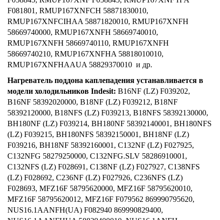
F081801, RMUP167XNFCH 58871830010,
RMUP167XNFCIHAA 58871820010, RMUP167XNFH
58669740000, RMUP167XNFH 58669740010,
RMUP167XNFH 58669740110, RMUP167XNFH
58669740210, RMUP167XNFHA 58818010010,
RMUP167XNFHAAUA 58829370010 и др.
Нагреватель поддона каплепадения устанавливается в
модели холодильников Indesit:
B16NF (LZ) F039202,
B16NF 58392020000, B18NF (LZ) F039212, B18NF
58392120000, B18NFS (LZ) F039213, B18NFS 58392130000,
BH180NF (LZ) F039214, BH180NF 58392140001, BH180NFS
(LZ) F039215, BH180NFS 58392150001, BH18NF (LZ)
F039216, BH18NF 58392160001, C132NF (LZ) F027925,
C132NFG 58279250000, C132NFG.SLV 58286910001,
C132NFS (LZ) F028691, C138NF (LZ) F027927, C138NFS
(LZ) F028692, C236NF (LZ) F027926, C236NFS (LZ)
F028693, MFZ16F 58795620000, MFZ16F 58795620010,
MFZ16F 58795620012, MFZ16F F079562 869990795620,
NUS16.1AANFH(UA) F082940 869990829400,