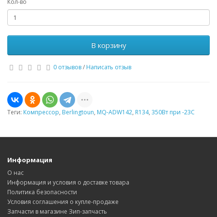
Кол-во
В корзину
0 отзывов
/
Написать отзыв
Теги:
Компрессор
,
Berlingtoun
,
MQ-ADW142
,
R134
,
350Вт при -23С
Информация
О нас
Информация и условия о доставке товара
Политика безопасности
Условия соглашения о купле-продаже
Запчасти в магазине Зип-запчасть