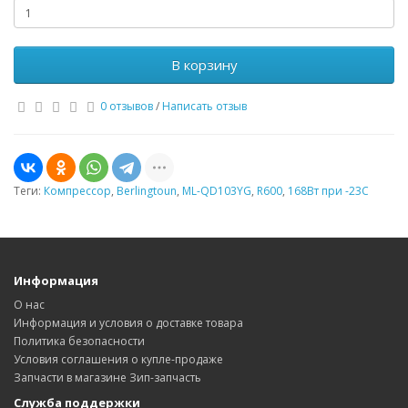
В корзину
0 отзывов
/
Написать отзыв
Теги:
Компрессор
,
Berlingtoun
,
ML-QD103YG
,
R600
,
168Вт при -23С
Информация
О нас
Информация и условия о доставке товара
Политика безопасности
Условия соглашения о купле-продаже
Запчасти в магазине Зип-запчасть
Служба поддержки