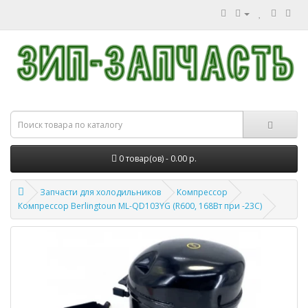
0 товар(ов) - 0.00 р.
Запчасти для холодильников
Компрессор
Компрессор Berlingtoun ML-QD103YG (R600, 168Вт при -23С)