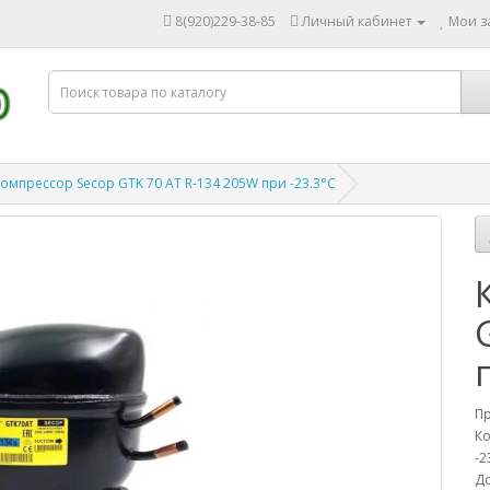
8(920)229-38-85
Личный кабинет
Мои за
омпрессор Secop GTK 70 AT R-134 205W при -23.3°C
П
Ко
-2
До