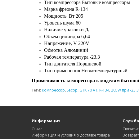
Тип компрессора Бытовые компрессоры
Марка фреона R-134
Мощность, Вт 205
Уровень шума 60
Наличие упаковки Да
Объем цилиндра 6,64
Напряжение, V 220V
Обмотка Алюминий
Рабочая температура -23.3
Тип двигателя Поршневой
Тип применения Низкотемпературный
Применимость компрессора к моделям бытовой
Теги:
Компрессор
,
Secop
,
GTK 70 AT
,
R-134
,
205W при -23.
Информация
Служба
О нас
Связатьс
Информация и условия о доставке товара
Возврат 