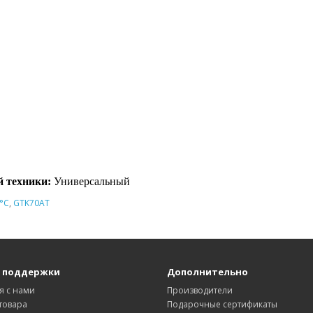
 техники:
Универсальный
3°C
,
GTK70AT
 поддержки
Дополнительно
я с нами
Производители
товара
Подарочные сертификаты