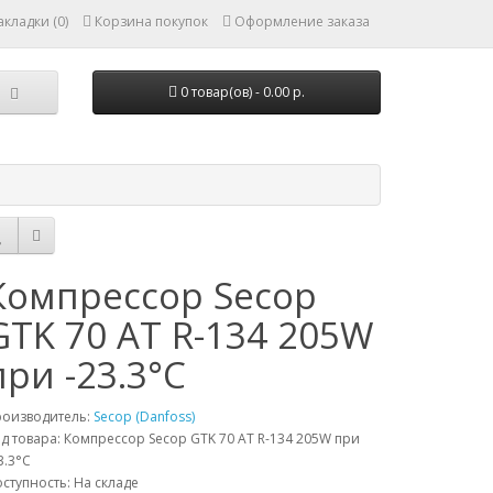
кладки (0)
Корзина покупок
Оформление заказа
0 товар(ов) - 0.00 р.
Компрессор Secop
GTK 70 AT R-134 205W
при -23.3°C
роизводитель:
Secop (Danfoss)
д товара: Компрессор Secop GTK 70 AT R-134 205W при
3.3°C
ступность: На складе