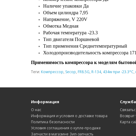
Наличие упаковки Да
Объем цилиндра 7,95
Напряжение, V 220V
Обмотка Медная
Рабочая температура -23.3
Тип двигателя Поршневой
Тип применения Среднетемпературный
Холодопроизводительность компрессора 17
Применимость компрессора к моделям бытово
Теги:
Компрессор
,
Secop
,
FR8.5G
,
R-134
,
434w при -23.3°C
,
Информация
Служба
О нас
Связатьс
Информация и условия о доставке товара
Возврат 
Политика безопасности
Карта са
Условия соглашения о купле-продаже
Запчасти в магазине Зип-запчасть