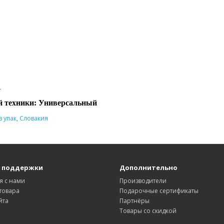
1
й техники: Универсальный
в упак
,
Словакия
 поддержки
Дополнительно
я с нами
Производители
товара
Подарочные сертификаты
йта
Партнёры
Товары со скидкой