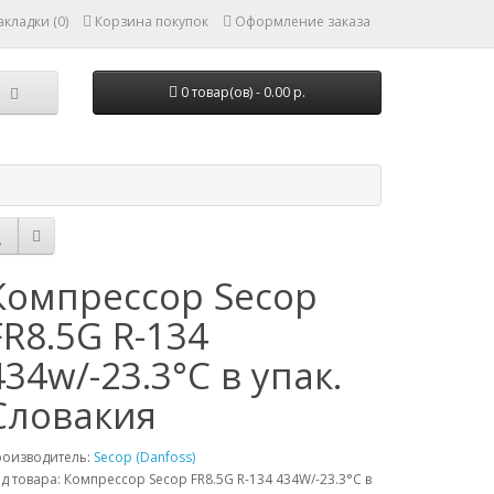
кладки (0)
Корзина покупок
Оформление заказа
0 товар(ов) - 0.00 р.
Компрессор Secop
FR8.5G R-134
434w/-23.3°C в упак.
Словакия
роизводитель:
Secop (Danfoss)
д товара: Компрессор Secop FR8.5G R-134 434W/-23.3°C в