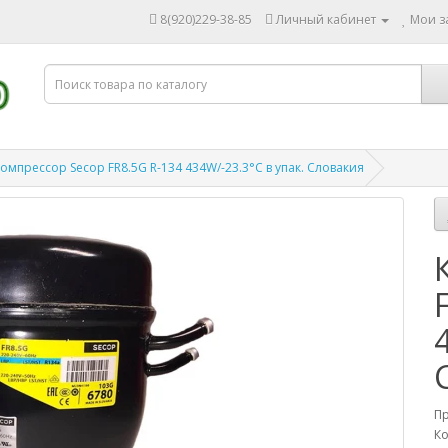
8(920)229-38-85
Личный кабинет
Мои за
омпрессор Secop FR8.5G R-134 434W/-23.3°C в упак. Словакия
П
Ко