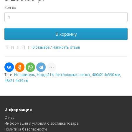
Кол-во
В корзину
0 отзывов
/
Написать отзыв
Теги:
Испаритель
,
Норд-214
,
без боковых стенок
,
480х214х390 мм
,
48х21.4х39 см
Информация
О нас
Информация и условия о доставке товара
Политика безопасности