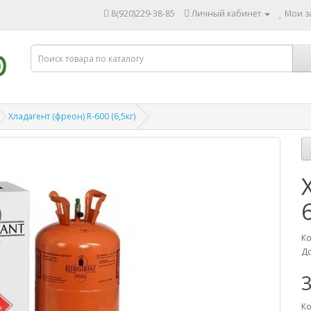
8(920)229-38-85
Личный кабинет
Мои за
Хладагент (фреон) R-600 (6,5кг)
Ко
До
3
Ко