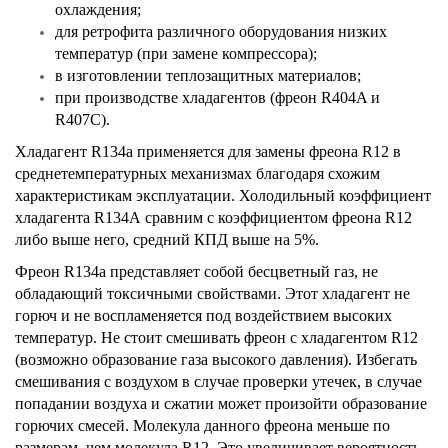
охлаждения;
для ретрофита различного оборудования низких
температур (при замене компрессора);
в изготовлении теплозащитных материалов;
при производстве хладагентов (фреон R404A и
R407C).
Хладагент R134a применяется для замены фреона R12 в
среднетемпературных механизмах благодаря схожим
характеристикам эксплуатации. Холодильный коэффициент
хладагента R134А сравним с коэффициентом фреона R12
либо выше него, средний КПД выше на 5%.
Фреон R134а представляет собой бесцветный газ, не
обладающий токсичными свойствами. Этот хладагент не
горюч и не воспламеняется под воздействием высоких
температур. Не стоит смешивать фреон с хладагентом R12
(возможно образование газа высокого давления). Избегать
смешивания с воздухом в случае проверки утечек, в случае
попадании воздуха и сжатии может произойти образование
горючих смесей. Молекула данного фреона меньше по
размерам, чем молекула R12. Это увеличивает вероятность