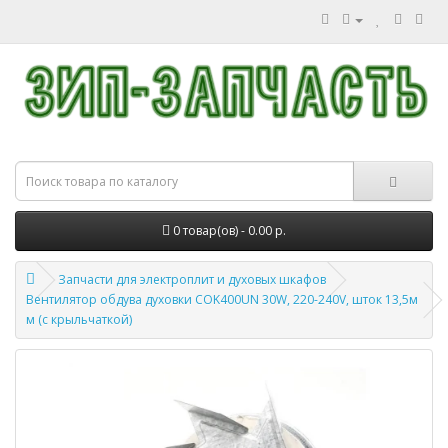
0 товар(ов) - 0.00 р.
Запчасти для электроплит и духовых шкафов
Вентилятор обдува духовки COK400UN 30W, 220-240V, шток 13,5м
м (с крыльчаткой)