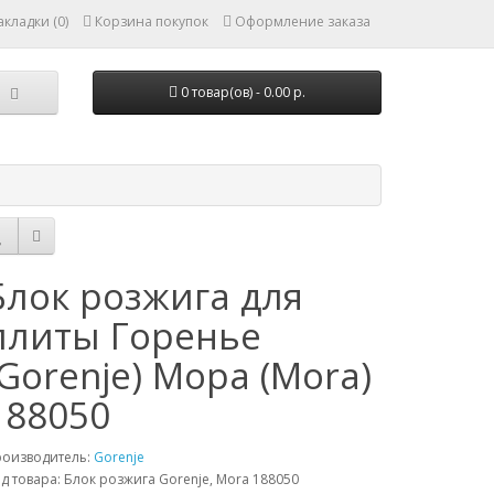
кладки (0)
Корзина покупок
Оформление заказа
0 товар(ов) - 0.00 р.
Блок розжига для
плиты Горенье
(Gorenje) Мора (Mora)
188050
роизводитель:
Gorenje
д товара: Блок розжига Gorenje, Mora 188050