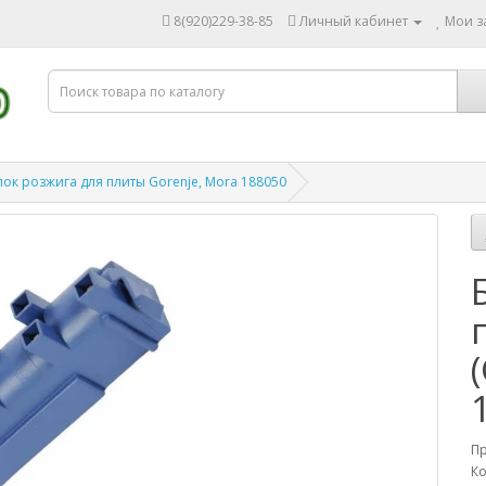
8(920)229-38-85
Личный кабинет
Мои за
лок розжига для плиты Gorenje, Mora 188050
П
Ко