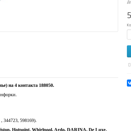
До
5
Ко
ье) на 4 контакта 188050.
онфорки.
, 344723, 598169).
iston, Hotpoint, Whirlpool, Ardo, DARINA, De Luxe,