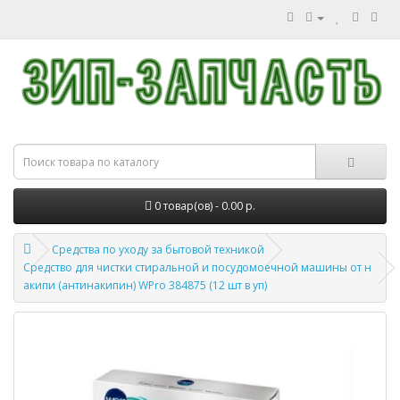
0 товар(ов) - 0.00 р.
Средства по уходу за бытовой техникой
Средство для чистки стиральной и посудомоечной машины от н
акипи (антинакипин) WPro 384875 (12 шт в уп)