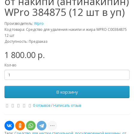
от накипи (антинакипин)
WPro 384875 (12 шт в уп)
Производитель:
Wpro
Код товара: Средство для удаления накипи и жира WPRO C00384875
12 шт
Доступность: Предзаказ
1 800.00 р.
Кол-во
В корзину
0 отзывов
/
Написать отзыв
Теги:
Средство для чистки стиральной
,
посудомоечной машины
,
от