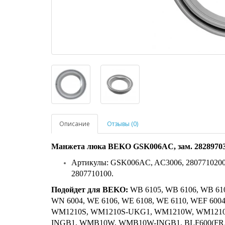
Описание
Отзывы (0)
Манжета люка BEKO GSK006AC, зам. 282897030
Артикулы: GSK006AC, AC3006, 2807710200, 
2807710100.
Подойдет для BEKO:
WB 6105, WB 6106, WB 610
WN 6004, WE 6106, WE 6108, WE 6110, WEF 600
WM1210S, WM1210S-UKG1, WM1210W, WM121
INGB1, WMB10W, WMB10W-INGB1, BLF600(FR