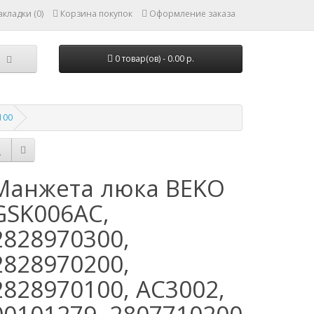
кладки (0)
Корзина покупок
Оформление заказа
0 товар(ов) - 0.00 р.
100
Манжета люка BEKO
GSK006AC,
2828970300,
2828970200,
2828970100, АС3002,