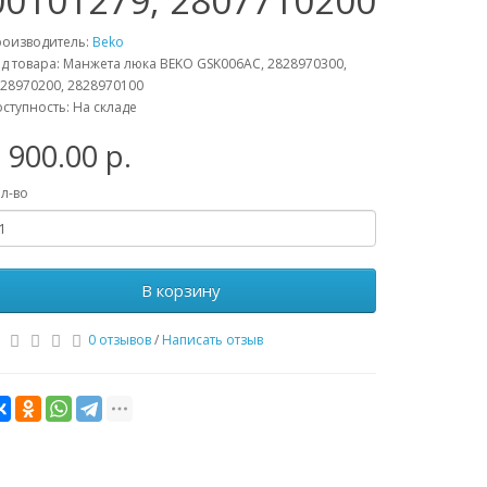
00101279, 2807710200
роизводитель:
Beko
д товара: Манжета люка BEKO GSK006AC, 2828970300,
28970200, 2828970100
ступность: На складе
 900.00 р.
л-во
В корзину
0 отзывов
/
Написать отзыв