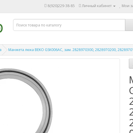
8(920)229-38-85
Личный кабинет
Мои за
а
Манжета люка BEKO GSK006AC, зам. 2828970300, 2828970200, 2828970