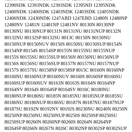
12390SDK 12393NDK 12393SDK 12395ND 12395NDK
12400NDK 12400SDK 12403NDK 12403SDK 12405NDK
12406NDK 12430NDK 1247ABD 1247EBD 12480N 12480NP
12480NV 12481N 12481NP 12481NV 80130N 80130NP
80130NU 80130NUP 80131N 80131NU 80131NUP 80132N
80132NU 80132SP 80132SU 8013C 80150N 80150NU
80150NUP 80150NUV 80150S 80150SU 80150SUP 80154N
80154NP 80154S 80154SP 80155N 80155NU 80155NUP
80155S 80155SU 80155SUP 80156N 80156NU 80156NUP
80156S 80156SU 80156SUP 80157N 80157NU 80157NUP
80157S 80157SU 80158NP 80158SP 8015C 80160N 80160NP
80160NU 80160NUP 80160NUV 80160S 80160SP 80160SU
80160SUP 80160SUV 80163N 80163S 80164N 80164NP
80164NV 80164S 80164SP 80164SV 8016C 80180NU
80180NUP 80180SU 80185N 80185NU 80185NUP 80185SU
80186NU 80186NUP 80186SU 80187N 80187NU 80187NUP
80187SU 80192N 80192NV 80192S 80230NU 80240N 80250N
80250NP 80250NU 80250NUP 80250S 80250SP 80250SU
80250SUP 80260N 80260NP 80260S 80264N 80264NP
80264SP 80266N 80267N 8026C 80302NP 80302SP 80302SUP