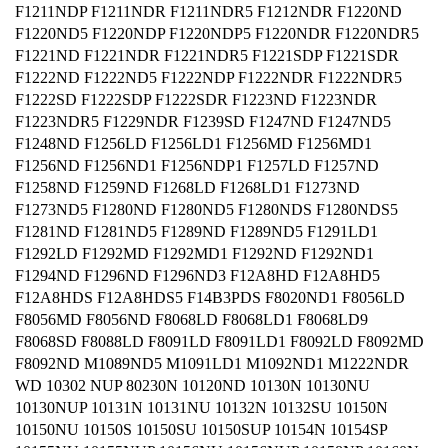
F1211NDP F1211NDR F1211NDR5 F1212NDR F1220ND
F1220ND5 F1220NDP F1220NDP5 F1220NDR F1220NDR5
F1221ND F1221NDR F1221NDR5 F1221SDP F1221SDR
F1222ND F1222ND5 F1222NDP F1222NDR F1222NDR5
F1222SD F1222SDP F1222SDR F1223ND F1223NDR
F1223NDR5 F1229NDR F1239SD F1247ND F1247ND5
F1248ND F1256LD F1256LD1 F1256MD F1256MD1
F1256ND F1256ND1 F1256NDP1 F1257LD F1257ND
F1258ND F1259ND F1268LD F1268LD1 F1273ND
F1273ND5 F1280ND F1280ND5 F1280NDS F1280NDS5
F1281ND F1281ND5 F1289ND F1289ND5 F1291LD1
F1292LD F1292MD F1292MD1 F1292ND F1292ND1
F1294ND F1296ND F1296ND3 F12A8HD F12A8HD5
F12A8HDS F12A8HDS5 F14B3PDS F8020ND1 F8056LD
F8056MD F8056ND F8068LD F8068LD1 F8068LD9
F8068SD F8088LD F8091LD F8091LD1 F8092LD F8092MD
F8092ND M1089ND5 M1091LD1 M1092ND1 M1222NDR
WD 10302 NUP 80230N 10120ND 10130N 10130NU
10130NUP 10131N 10131NU 10132N 10132SU 10150N
10150NU 10150S 10150SU 10150SUP 10154N 10154SP