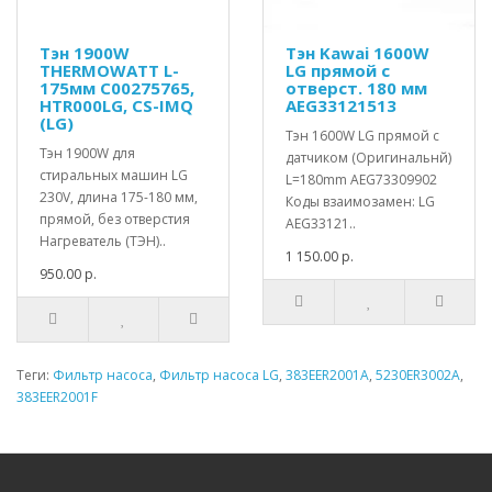
Тэн 1900W
Тэн Kawai 1600W
THERMOWATT L-
LG прямой с
175мм C00275765,
отверст. 180 мм
HTR000LG, CS-IMQ
AEG33121513
(LG)
Тэн 1600W LG прямой с
Тэн 1900W для
датчиком (Оригинальнй)
стиральных машин LG
L=180mm AEG73309902
230V, длина 175-180 мм,
Коды взаимозамен: LG
прямой, без отверстия
AEG33121..
Нагреватель (ТЭН)..
1 150.00 р.
950.00 р.
Теги:
Фильтр насоса
,
Фильтр насоса LG
,
383EER2001A
,
5230ER3002A
,
383EER2001F