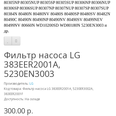
80305NP 80305NUP 80305SP 80305SUP 80306NP 80306NUP
80306SP 80306SUP 80307NP 80307NUP 80307SP 80307SUP
80384N 80480N 80480NV 80480S 80480SP 80480SV 80482N
80490C 80490N 80490NP 80490NV 80490SV 80499NEV
80499NV 80660N WD10200SD WD80180N 5230EN3003 и
др.
Фильтр насоса LG
383EER2001A,
5230EN3003
Производитель:
LG
Код товара: Фильтр насоса LG 383EER2001A, 5230ER3002A,
383EER2001F
Доступность: На складе
300.00 р.