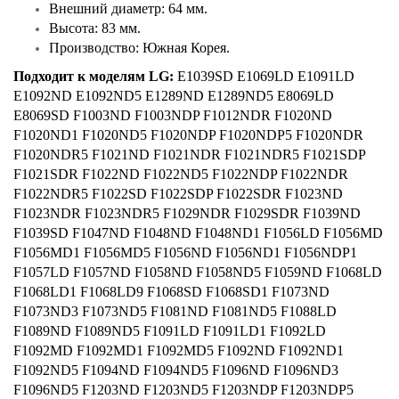
Внешний диаметр: 64 мм.
Высота: 83 мм.
Производство: Южная Корея.
Подходит к моделям LG:
E1039SD E1069LD E1091LD
E1092ND E1092ND5 E1289ND E1289ND5 E8069LD
E8069SD F1003ND F1003NDP F1012NDR F1020ND
F1020ND1 F1020ND5 F1020NDP F1020NDP5 F1020NDR
F1020NDR5 F1021ND F1021NDR F1021NDR5 F1021SDP
F1021SDR F1022ND F1022ND5 F1022NDP F1022NDR
F1022NDR5 F1022SD F1022SDP F1022SDR F1023ND
F1023NDR F1023NDR5 F1029NDR F1029SDR F1039ND
F1039SD F1047ND F1048ND F1048ND1 F1056LD F1056MD
F1056MD1 F1056MD5 F1056ND F1056ND1 F1056NDP1
F1057LD F1057ND F1058ND F1058ND5 F1059ND F1068LD
F1068LD1 F1068LD9 F1068SD F1068SD1 F1073ND
F1073ND3 F1073ND5 F1081ND F1081ND5 F1088LD
F1089ND F1089ND5 F1091LD F1091LD1 F1092LD
F1092MD F1092MD1 F1092MD5 F1092ND F1092ND1
F1092ND5 F1094ND F1094ND5 F1096ND F1096ND3
F1096ND5 F1203ND F1203ND5 F1203NDP F1203NDP5